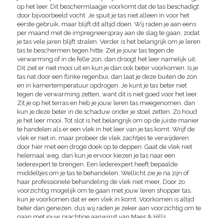
op het leer. Dit beschermlaagje voorkomt dat de tas beschadigt
door bijvoorbeeld vocht. Je spuit je tas niet alleen in voor het
eerste gebruik, maar blijft dit altijd doen. Wij raden je aan eens
per maand met de impregneerspray aan de slag te gaan, zodat
je tas vele jaren blijft stralen. Verder is het belangrijk om je leren
tas te beschermen tegen hitte. Zet je jouw tas tegen de
verwarming of in de felle zon, dan droogt het leer namelijk uit.
Dit ziet er niet mooi uit en kun je dan ook beter voorkomen. Is je
tas nat door een flinke regenbui, dan laat je deze buiten de zon
en in kamertemperatuur opdrogen. Je kunt je tas beter niet
tegen de verwarming zetten, want dit is niet goed voor het leer.
Zit je op het terras en heb je jouw leren tas meegenomen, dan
kun je deze beter in de schaduw onder je stoel zetten. Zo houd
je het leer mooi. Tot slot is het belangrijk om op de juiste manier
te handelen als er een vlek in het leer van je tas komt. Wrijf de
vlek er niet in, maar probeer de vlek zachtjes te verwijderen
door hier met een droge doek op te deppen. Gaat de vlek niet
helemaal weg, dan kun je ervoor kiezen je tas naar een
lederexpert te brengen. Een lederexpert heeft bepaalde
middeltjes om je tas te behandelen. Wellicht zie je na zijn of
haar professionele behandeling de vlek niet meer. Door zo
voorzichtig mogelijk om te gaan met jouw leren shopper tas,
kun je voorkomen dat er een vlek in komt. Voorkomen is altijd
beter dan genezen, dus wij raden je zeker aan voorzichtig om te
gaan met jouw prachtige aanwinst van Maes & Hills.