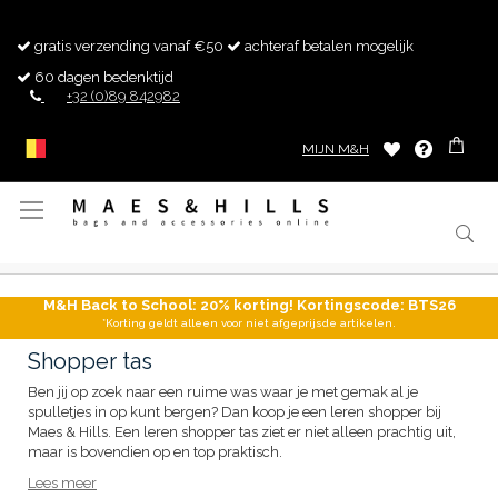
gratis verzending vanaf €50
achteraf betalen mogelijk
60 dagen bedenktijd
+32 (0)89 842982
MIJN M&H
Toggle
Nav
M&H Back to School: 20% korting! Kortingscode: BTS26
*Korting geldt alleen voor niet afgeprijsde artikelen.
Shopper tas
Ben jij op zoek naar een ruime was waar je met gemak al je
spulletjes in op kunt bergen? Dan koop je een leren shopper bij
Maes & Hills. Een leren shopper tas ziet er niet alleen prachtig uit,
maar is bovendien op en top praktisch.
Lees meer