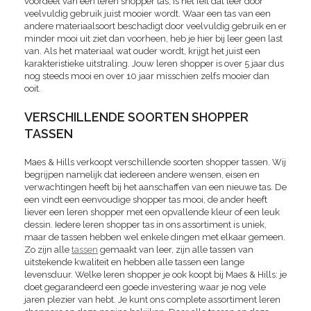
voordeel van een leren shopper tas, is het feit dat leer door
veelvuldig gebruik juist mooier wordt. Waar een tas van een
andere materiaalsoort beschadigt door veelvuldig gebruik en er
minder mooi uit ziet dan voorheen, heb je hier bij leer geen last
van. Als het materiaal wat ouder wordt, krijgt het juist een
karakteristieke uitstraling. Jouw leren shopper is over 5 jaar dus
nog steeds mooi en over 10 jaar misschien zelfs mooier dan
ooit.
VERSCHILLENDE SOORTEN SHOPPER
TASSEN
Maes & Hills verkoopt verschillende soorten shopper tassen. Wij
begrijpen namelijk dat iedereen andere wensen, eisen en
verwachtingen heeft bij het aanschaffen van een nieuwe tas. De
een vindt een eenvoudige shopper tas mooi, de ander heeft
liever een leren shopper met een opvallende kleur of een leuk
dessin. Iedere leren shopper tas in ons assortiment is uniek,
maar de tassen hebben wel enkele dingen met elkaar gemeen.
Zo zijn alle
tassen
gemaakt van leer, zijn alle tassen van
uitstekende kwaliteit en hebben alle tassen een lange
levensduur. Welke leren shopper je ook koopt bij Maes & Hills: je
doet gegarandeerd een goede investering waar je nog vele
jaren plezier van hebt. Je kunt ons complete assortiment leren