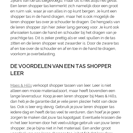
zijkant van de tas toegevoegd, maar dit is niet altijd het geval.
Een leren shopper tas kenmerkt zich namelijk door een groot
en ruim vak, waar je van alles in op kunt bergen. Je kunt een
shopper tas in de hand dragen, maar het is ook mogelijk de
leren shopper tas over je schouder te dragen. De hengsels van
de leren shopper zijn hier zeker lang genoeg voor. Je kunt ook
afwisselen tussen de hand en schouder bij het dragen van je
prachtige tas. Dit is zeker prettig als er veel spullen in de tas
zitten en de leren shopper wat zwaarder is. Door de zware tas
af en toe over de schouder en af en toe in de hand te dragen,
voorkom je overbelasting.
DE VOORDELEN VAN EEN TAS SHOPPER
LEER
Maes & Hills
verkoopt shopper tassen van leer. Leer is niet
alleen een mooie materiaalsoort, maar heeft bovendien een
lange levensduur. Koop je een leren shopper bij Maes & Hills,
dan heb je de garantie dat je vele jaren plezier hebt van deze
tas. Ook is leer erg stevig. Gebruik je jouw leren shopper tas
iedere dag en heeft de tas veel te verduren, dan hoef je je geen
zorgen te maken dat jouw tas kapotgaat. Eventuele krassen die
in het leer komen door het veelvuldige gebruik van jouw leren
shopper, zie je bijna niet in het materiaal. Een ander groot