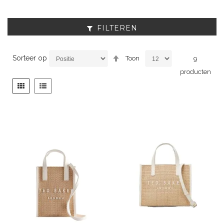
FILTEREN
Van
Sorteer op
Toon
9
hoog
producten
naar
laag
Tonen
Foto-
Lijst
sorteren
als
tabel