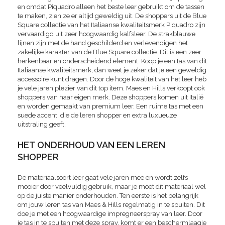
en omdat Piquadro alleen het beste leer gebruikt om de tassen
te maken, zien ze er altijd geweldig uit. De shoppers uit de Blue
Square collectie van het Italiaanse kwaliteitsmerk Piquadro zijn
vervaardigd uit zeer hoogwaardig kalfsleer. De strakblauwe
lijnen zijn met de hand geschilderd en verlevendigen het
zakelijke karakter van de Blue Square collectie. Dit is een zeer
herkenbaar en onderscheidend element. Koop je een tas van dit
Italiaanse kwaliteitsmerk, dan weet je zeker dat je een geweldig
accessoire kunt dragen. Door de hoge kwaliteit van het leer heb
je vele jaren plezier van dit top item. Maes en Hills verkoopt ook
shoppers van haar eigen merk. Deze shoppers komen uit Italië
en worden gemaakt van premium leer. Een ruime tas met een
suede accent, die de leren shopper en extra luxueuze
uitstraling geeft.
HET ONDERHOUD VAN EEN LEREN
SHOPPER
De materiaalsoort leer gaat vele jaren mee en wordt zelfs
mooier door veelvuldig gebruik, maar je moet dit materiaal wel
op de juiste manier onderhouden. Ten eerste is het belangrijk
om jouw leren tas van Maes & Hills regelmatig in te spuiten. Dit
doe je met een hoogwaardige impregneerspray van leer. Door
je tas in te spuiten met deze spray, komt er een beschermlaagje