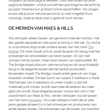
shoppers op deze pagina bekijken. Door alle tassen op deze
pagina te bekijken, vind je vanzelf een prachtige tas die echt bij
jou past. Deze tas kun je direct online aanschaffen. Wij zorgen
ervoor dat je jouw nieuwe aanwinst zo snel mogelijk thuis
ontvangt, zodat je deze snel in gebruik kunt nemen.
DE MERKEN VAN MAES & HILLS
Wij verkopen alleen tassen van gerenommeerde merken, met
een goede reputatie en vele jaren ervaring in het vak. Zo vind je
in onze online shop onder andere tassen van het merk
The
Bridge
. Dit merk houdt zich al vanaf de jaren 60 bezig met het
ontwerpen en ontwikkelen van leren tassen. Dit zijn niet
zomaar trendy tassen, maar leren tassen van topkwaliteit. Bij
The Bridge draait alles om vakmanschap en dit zie je duidelijk
terug in de elegante tassen die het bedrijf produceert.
Bovendien maakt The Bridge maakt enkel gebruik van hoge
kwaliteit rundleer. Dit leer komt van looierij Il Gabbiano in Italië.
Wat het leer van Il Gabbiano zo uniek maakt, is dat het
materiaal juist mooier wordt naarmate de lederen tas meer
gebruikt wordt. Deze elegante tassen vind je dan ook in het
assortiment van Maes & Hills. Verder verkopen wij ook tassen
van het merk
Piquadro
. Dit is een Italiaans merk dat al vele
jaren gespecialiseerd is in het ontwerpen en produceren van
echte design tassen. De ontwerpen van de tassen zijn prachtig