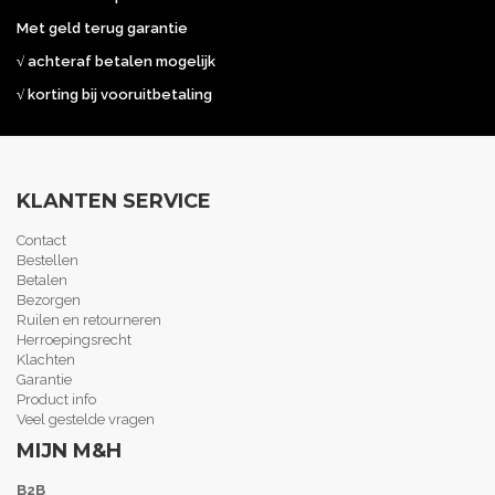
Met geld terug garantie
√ achteraf betalen mogelijk
√ korting bij vooruitbetaling
KLANTEN SERVICE
Contact
Bestellen
Betalen
Bezorgen
Ruilen en retourneren
Herroepingsrecht
Klachten
Garantie
Product info
Veel gestelde vragen
MIJN M&H
B2B