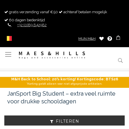
gratis verzending vanaf €50
achteraf betalen mogelijk
60 dagen bedenktijd
+32 (0)89 842982
MIJN M&H
Toggle
Nav
M&H Back to School: 20% korting! Kortingscode: BTS26
*Korting geldt alleen voor niet afgeprijsde artikelen.
JanSport Big Student – extra veel ruimte
voor drukke schooldagen
FILTEREN