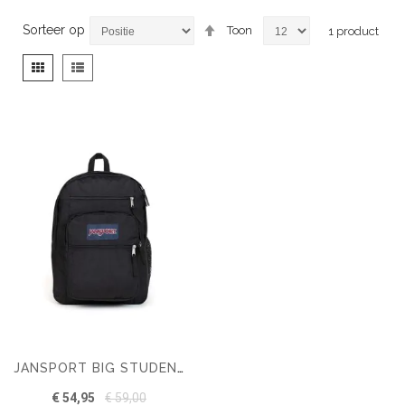
Van
Sorteer op
Toon
1
product
hoog
naar
Tonen
Foto-
Lijst
laag
als
tabel
sorteren
JANSPORT BIG STUDENT RUGZAK
€ 54,95
€ 59,00