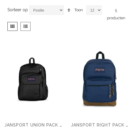
Van
Sorteer op
Toon
5
hoog
producten
naar
laag
Tonen
Foto-
Lijst
sorteren
als
tabel
JANSPORT UNION PACK RUGZAK
JANSPORT RIGHT PACK RUGZAK