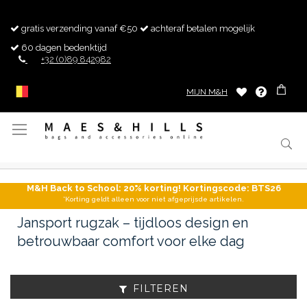
gratis verzending vanaf €50
achteraf betalen mogelijk
60 dagen bedenktijd
+32 (0)89 842982
MIJN M&H
Toggle
Nav
M&H Back to School: 20% korting! Kortingscode: BTS26
*Korting geldt alleen voor niet afgeprijsde artikelen.
Jansport rugzak – tijdloos design en
betrouwbaar comfort voor elke dag
FILTEREN