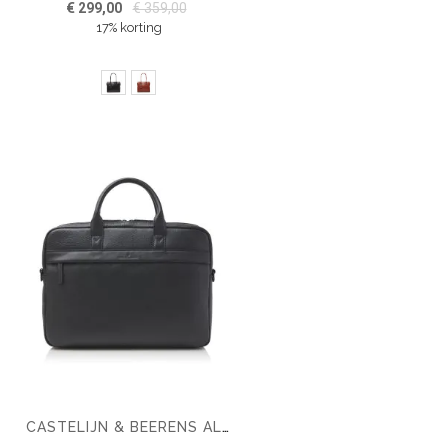
€ 299,00
€ 359,00
17% korting
CASTELIJN & BEERENS ALPHA LAPTOPTAS 15.6'' RFID