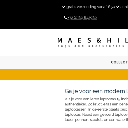
gratis verzending vanaf €50
acht
+32 (0)89 842982
COLLECT
Ga je voor een modern l
Als je voor een leren laptoptas 15 i
authentieker. Zo krijgt je tas een g
laptoptassen. In de eerste plaats bes
laptoptas. Naast een gevoerd laptop
lader, pennen, sleutels en een waterf