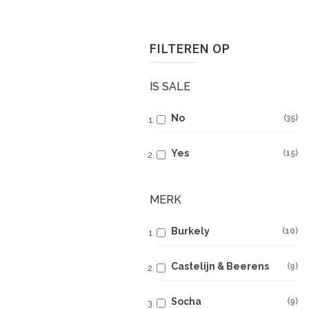
FILTEREN OP
IS SALE
No
35
Yes
15
MERK
Burkely
10
Castelijn & Beerens
9
Socha
9