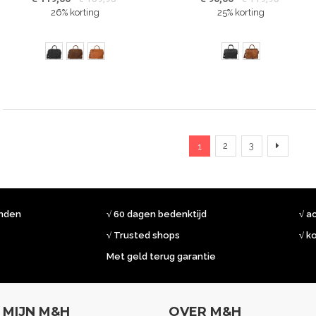
26% korting
25% korting
Pagina
U lees momenteel pagin
Pagina
Pagina
Pagina
Verder
2
3
1
onden
√ 60 dagen bedenktijd
√ a
√ Trusted shops
√ k
Met geld terug garantie
MIJN M&H
OVER M&H