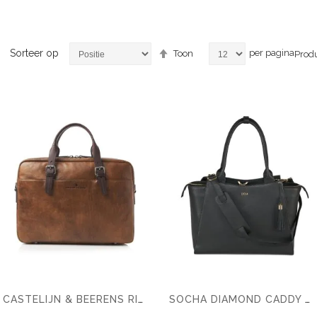
Van
Sorteer op
per pagina
Toon
Prod
hoog
naar
laag
sorteren
CASTELIJN & BEERENS RIEN LAPTOPTAS 15.6'' RFID
SOCHA DIAMOND CADDY 15″-17.3″ LAPTOP BAG