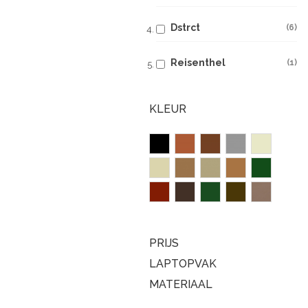
Dstrct
6
Reisenthel
1
KLEUR
PRIJS
LAPTOPVAK
MATERIAAL