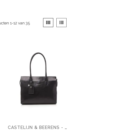
Tonen
Foto-
Lijst
ucten
1
-
12
van
35
als
tabel
CASTELIJN & BEERENS - GAUCHO ELLEN SCHOUDERTAS 15,6 RFID