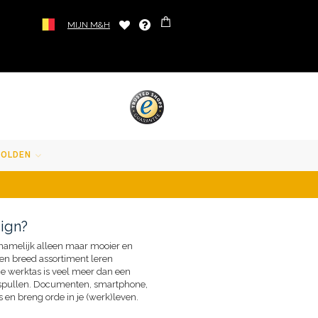
MIJN M&H
SOLDEN
sign?
k namelijk alleen maar mooier en
een breed assortiment leren
ne werktas is veel meer dan een
e spullen. Documenten, smartphone,
 en breng orde in je (werk)leven.