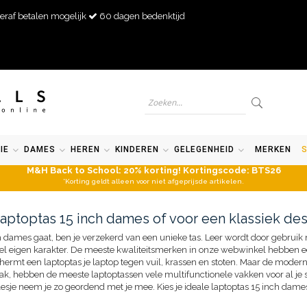
eraf betalen mogelijk
60 dagen bedenktijd
IE
DAMES
HEREN
KINDEREN
GELEGENHEID
MERKEN
M&H Back to School: 20% korting! Kortingscode: BTS26
*Korting geldt alleen voor niet afgeprijsde artikelen.
aptoptas 15 inch dames of voor een klassiek de
nch dames gaat, ben je verzekerd van een unieke tas. Leer wordt door gebrui
eheel eigen karakter. De meeste kwaliteitsmerken in onze webwinkel hebben 
chermt een laptoptas je laptop tegen vuil, krassen en stoten. Maar de moder
vak, hebben de meeste laptoptassen vele multifunctionele vakken voor al j
lesje neem je zo geordend met je mee. Kies je ideale laptoptas 15 inch dames