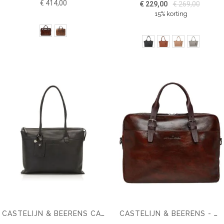
€ 414,00
€ 229,00
€ 269,00
15% korting
CASTELIJN & BEERENS CARISMA LAPTOP SCHOUDERTAS 15.6" + TABLET
CASTELIJN & BEERENS - RIEN LAPTOPTAS 15,6 + TABLET RFID