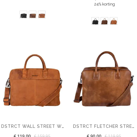
24% korting
DSTRCT WALL STREET WORKINGBAG 15,6 INCH
DSTRCT FLETCHER STREET MIKE WORKINGBAG 15.6"
€ 119,00
€ 159,95
€ 90,00
€ 119,95