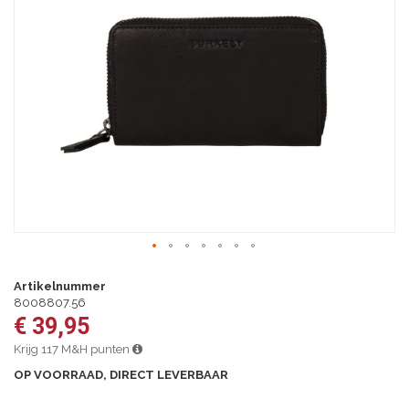
van
de
afbeeldingen-
gallerij
Ga
naar
Artikelnummer
het
8008807.56
begin
€ 39,95
van
de
Krijg 117 M&H punten
afbeeldingen-
OP VOORRAAD, DIRECT LEVERBAAR
gallerij