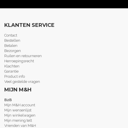
KLANTEN SERVICE
Contact
Bestellen
Betalen
Bezorgen
Ruilen en retourneren
Herroepingsrecht
Klachten
Garantie
Product info
Veel gestelde vragen
MIJN M&H
B2B
Mijn M&H account
Mijn wensenlijst
Mijn winkelwagen
Mijn mening telt
Vrienden van M&H