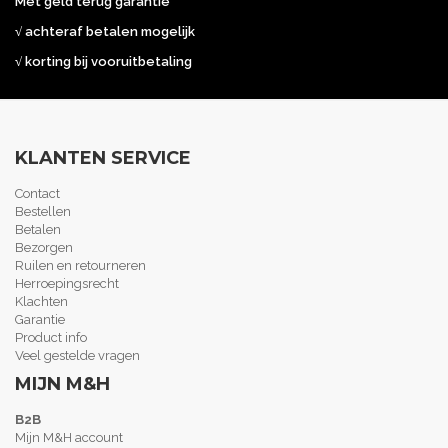
Met geld terug garantie
√ achteraf betalen mogelijk
√ korting bij vooruitbetaling
KLANTEN SERVICE
Contact
Bestellen
Betalen
Bezorgen
Ruilen en retourneren
Herroepingsrecht
Klachten
Garantie
Product info
Veel gestelde vragen
MIJN M&H
B2B
Mijn M&H account