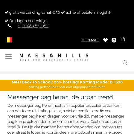
gratis verzending vanaf €50
achteraf betalen mogelijk
60 dagen bedenktijd
+32 (0)89 842982
MIJN M&H
Toggle
Nav
M&H Back to School: 20% korting! Kortingscode: BTS26
*Korting geldt alleen voor niet afgeprijsde artikelen.
Messenger bag heren, de urban trend
De messenger bag heren heeft zijn populariteit zeker te danken
aan de stoere uitstraling. Het zijn niet alleen fietsers die een
messenger bag heren dragen voor de vrije tijd, met de messenger
bag kun je ook zonder schroom naar het werk. Cool en praktisch
tegelijk! De tijd dat mannen het not done vonden om met een tas
over straat te lopen is voorbij. Geen rare bobbels meer in je broek