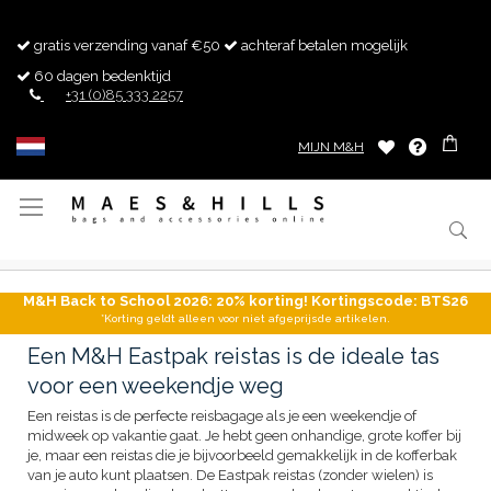
gratis verzending vanaf €50
achteraf betalen mogelijk
60 dagen bedenktijd
+31 (0)85 333 2257
MIJN M&H
Toggle
Nav
M&H Back to School 2026: 20% korting! Kortingscode: BTS26
*Korting geldt alleen voor niet afgeprijsde artikelen.
Een M&H Eastpak reistas is de ideale tas
voor een weekendje weg
Een reistas is de perfecte reisbagage als je een weekendje of
midweek op vakantie gaat. Je hebt geen onhandige, grote koffer bij
je, maar een reistas die je bijvoorbeeld gemakkelijk in de kofferbak
van je auto kunt plaatsen. De Eastpak reistas (zonder wielen) is