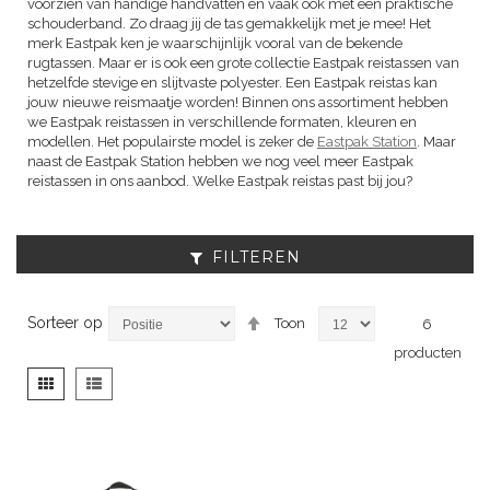
voorzien van handige handvatten en vaak ook met een praktische
schouderband. Zo draag jij de tas gemakkelijk met je mee! Het
merk Eastpak ken je waarschijnlijk vooral van de bekende
rugtassen. Maar er is ook een grote collectie Eastpak reistassen van
hetzelfde stevige en slijtvaste polyester. Een Eastpak reistas kan
jouw nieuwe reismaatje worden! Binnen ons assortiment hebben
we Eastpak reistassen in verschillende formaten, kleuren en
modellen. Het populairste model is zeker de
Eastpak Station
. Maar
naast de Eastpak Station hebben we nog veel meer Eastpak
reistassen in ons aanbod. Welke Eastpak reistas past bij jou?
FILTEREN
Van
Sorteer op
Toon
6
hoog
producten
naar
laag
Tonen
Foto-
Lijst
sorteren
als
tabel