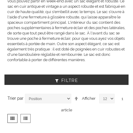
vous pouvez partir en week-end avec un sac élégant et robuste. Ce
sac en cuir antique et vintage a un aspect robuste et est fabriqué en
cuir de haute qualité, qui s'embellit avec le temps. Le sac s'ouvre à
l'aide d'une fermeture à glissière robuste, qui laisse apparaître le
spacieux compartiment principal. L'intérieur du sac contient des
poches supplémentaires à fermeture éclair et des poches latérales,
de sorte que tout peut être rangé dans le sac. À l'avant du sac se
trouve une poche à fermeture éclair, pour que vous ayez vos objets
essentiels à portée de main. Outre son aspect élégant, ce sac est
également très pratique : il est doté de poignées en cuir robustes et
d'une bandoulière réglable et rembourrée. Le sac est donc
confortable à porter de différentes manières.
FILTRE
Par
Trier par
Afficher
1
ordre
décroissant
article
Afficher
Grille
Liste
en