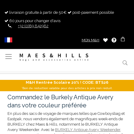
livraison gratuite à partir de 50€
post-paiement possible
60 jours pour changer d'avis
+32 (0)89 842982
MON M&H
Basculer
la
navigation
M&H Rentrée Scolaire 20% ! CODE: BTS26
*Bon de réduction valable pour des articles à prix non réduit.
Commandez le Burkely Antique Avery
dans votre couleur préférée
En plus des sacs de voyage de marques telles que Cowboysbag et
Eastpak, nous vendons également de magnifiques week-ends de
BURKELY chez Maes & Hills, notamment le BURKELY Antique
Avery Weekender. Avec le
BURKELY Antique Avery Weekender
,