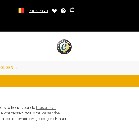
MIJN M&H
SOLDEN
el is bekend voor de
Reisenthel
de koeltassen, zoals de
Reisenthel
om mee te nemen om je pakjes drinken,