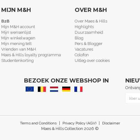
MIJN M&H
OVER M&H
B2B
Over Maes & Hills
Mijn M&H account
Highlights
Mijn wensenlijst
Duurzaamheid
Mijn winkelwagen
Blog
Mijn mening telt
Pers & Blogger
Vrienden van M&H
Vacatures
Maes & Hills loyalty programma
Colofon
Studentenkorting
Uitleg over cookies
BEZOEK ONZE WEBSHOP IN
NIE
Ontvang
Abonne
|
|
Terms and Conditions
Privacy Policy (AGV)
Disclaimer
Maes & Hills Collection 2026 ©