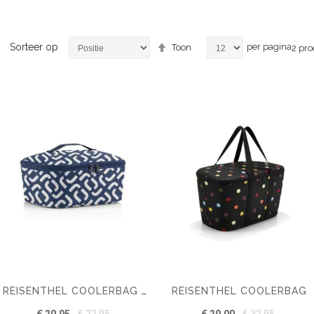
Van
Sorteer op
per pagina
Toon
2
pro
hoog
naar
laag
sorteren
REISENTHEL COOLERBAG
REISENTHEL COOLERBAG M POCKET