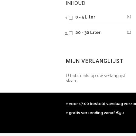
INHOUD
0 - 5 Liter
1
20 - 30 Liter
1
MIJN VERLANGLIJST
U hebt niets op uw verlanglijst
staan.
√ voor 17:00 besteld vandaag verz
√ gratis verzending vanaf €50