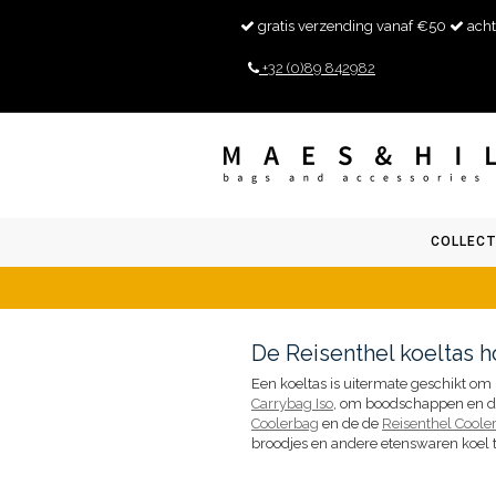
gratis verzending vanaf €50
acht
+32 (0)89 842982
COLLECT
De Reisenthel koeltas ho
Een koeltas is uitermate geschikt om 
Carrybag Iso
, om boodschappen en derg
Coolerbag
en de de
Reisenthel Coole
broodjes en andere etenswaren koel 