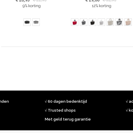
€ 20,95
€ 22,95
€ 29,00
€ 32,95
9% korting
12% korting
onden
√ 60 dagen bedenktijd
√ a
√ Trusted shops
√ k
Met geld terug garantie