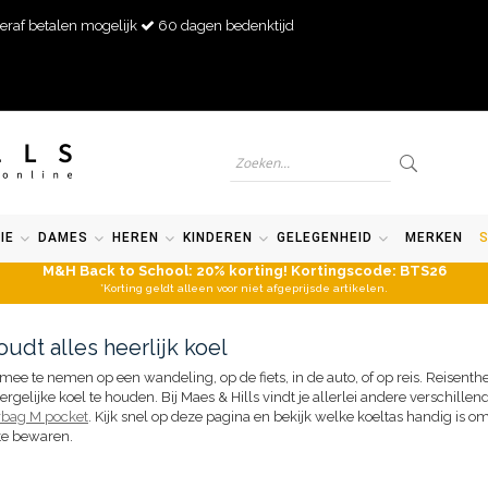
eraf betalen mogelijk
60 dagen bedenktijd
IE
DAMES
HEREN
KINDEREN
GELEGENHEID
MERKEN
M&H Back to School: 20% korting! Kortingscode: BTS26
*Korting geldt alleen voor niet afgeprijsde artikelen.
udt alles heerlijk koel
mee te nemen op een wandeling, op de fiets, in de auto, of op reis. Reisenth
elijke koel te houden. Bij Maes & Hills vindt je allerlei andere verschillen
rbag M pocket
. Kijk snel op deze pagina en bekijk welke koeltas handig is 
te bewaren.