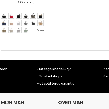
21% korting
Meer
onden
√ 60 dagen bedenktijd
√ a
√ Trusted shops
√ k
Met geld terug garantie
MIJN M&H
OVER M&H