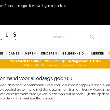
eraf betalen mogelijk
60 dagen bedenktijd
IE
DAMES
HEREN
KINDEREN
GELEGENHEID
MERKEN
M&H Back to School: 20% korting! Kortingscode: BTS26
*Korting geldt alleen voor niet afgeprijsde artikelen.
enmand voor alledaags gebruik
hebben, de boodschappenmand! Ideaal voor snel boodschappen te doen, even 
ooie boodschappenmand met stevig aluminium frame in trendy kleuren mag 
een echte klassieker waar je veel plezier van zult hebben. Kijk snel op deze
rdeling bij maeshillsollection.com.