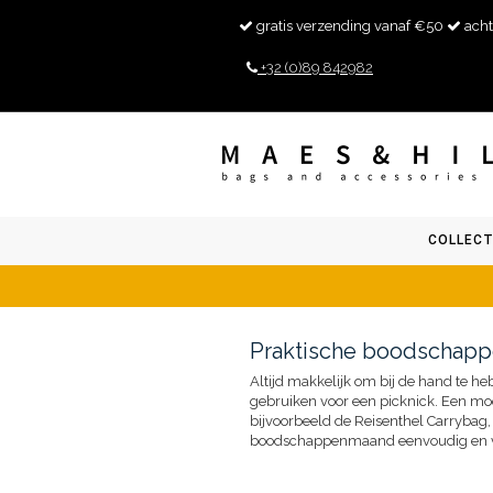
gratis verzending vanaf €50
acht
+32 (0)89 842982
COLLECT
Praktische boodschapp
Altijd makkelijk om bij de hand te 
gebruiken voor een picknick. Een m
bijvoorbeeld de Reisenthel Carrybag, 
boodschappenmaand eenvoudig en voo