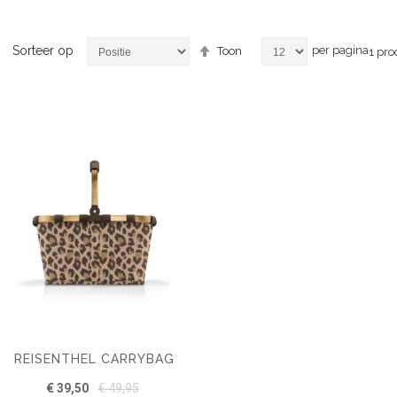
Van
Sorteer op
per pagina
Toon
1
pro
hoog
naar
laag
sorteren
REISENTHEL CARRYBAG
€ 39,50
€ 49,95