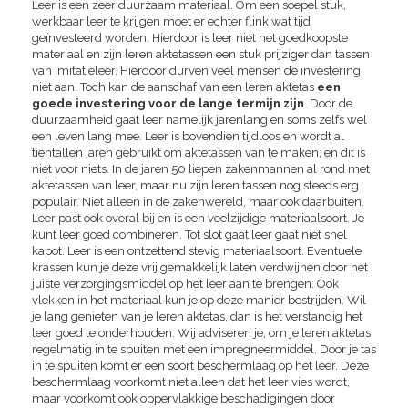
Leer is een zeer duurzaam materiaal. Om een soepel stuk,
werkbaar leer te krijgen moet er echter flink wat tijd
geïnvesteerd worden. Hierdoor is leer niet het goedkoopste
materiaal en zijn leren aktetassen een stuk prijziger dan tassen
van imitatieleer. Hierdoor durven veel mensen de investering
niet aan. Toch kan de aanschaf van een leren aktetas
een
goede investering voor de lange termijn zijn
. Door de
duurzaamheid gaat leer namelijk jarenlang en soms zelfs wel
een leven lang mee. Leer is bovendien tijdloos en wordt al
tientallen jaren gebruikt om aktetassen van te maken, en dit is
niet voor niets. In de jaren 50 liepen zakenmannen al rond met
aktetassen van leer, maar nu zijn leren tassen nog steeds erg
populair. Niet alleen in de zakenwereld, maar ook daarbuiten.
Leer past ook overal bij en is een veelzijdige materiaalsoort. Je
kunt leer goed combineren. Tot slot gaat leer gaat niet snel
kapot. Leer is een ontzettend stevig materiaalsoort. Eventuele
krassen kun je deze vrij gemakkelijk laten verdwijnen door het
juiste verzorgingsmiddel op het leer aan te brengen. Ook
vlekken in het materiaal kun je op deze manier bestrijden. Wil
je lang genieten van je leren aktetas, dan is het verstandig het
leer goed te onderhouden. Wij adviseren je, om je leren aktetas
regelmatig in te spuiten met een impregneermiddel. Door je tas
in te spuiten komt er een soort beschermlaag op het leer. Deze
beschermlaag voorkomt niet alleen dat het leer vies wordt,
maar voorkomt ook oppervlakkige beschadigingen door