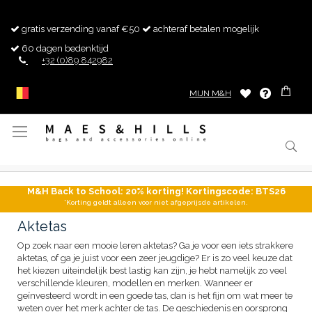
gratis verzending vanaf €50
achteraf betalen mogelijk
60 dagen bedenktijd
+32 (0)89 842982
MIJN M&H
Toggle
Nav
M&H Back to School: 20% korting! Kortingscode: BTS26
*Korting geldt alleen voor niet afgeprijsde artikelen.
Aktetas
Op zoek naar een mooie leren aktetas? Ga je voor een iets strakkere
aktetas, of ga je juist voor een zeer jeugdige? Er is zo veel keuze dat
het kiezen uiteindelijk best lastig kan zijn, je hebt namelijk zo veel
verschillende kleuren, modellen en merken. Wanneer er
geïnvesteerd wordt in een goede tas, dan is het fijn om wat meer te
weten over het merk achter de tas. De geschiedenis en oorsprong