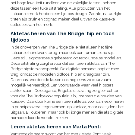
het hoge kwaliteit rundleer van de zakelijke tassen, hebben
deze tassen een luxe uitstraling. Alle producten van het
Italiaanse merk hebben een tijdloos design. Zachte, natuurlijke
tinten als bruin en cognac maken deel uit van de klassieke
collecties van het merk.
Aktetas heren van The Bridge: hip en toch
tijdloos
In de ontwerpen van The Bridge zie je niet alleen het fijne
Italiaanse handwerk terug, maar ook een romantische stijl.
Deze stijl is grotendeels gebaseerd op retro Engelse modellen.
Deze uitstraling zorgt ervoor dat een leren aktetas van The
Bridge hipsters aanspreekt. De digitale nomade loopt er mee
weg, omdat de modellen tijdloos, hip en draagbaar zijn.
Daarnaast worden de tassen ook nog eens zo duurzaam
mogelijk vervaardigd. Een voorwaarde waar veel hipsters
achter staan. De elegante, Engelse uitstraling zorgt er echter
voor dat The Bridge ook populair is bij mensen die houden van
klassiek. Daardoor kun je een leren aktetas voor dames of heren
in principe overal tegenkomen: op kantoor, maar ook tijdens het
uitgaan. Bij ouderen, maar ook bij jonge mensen die als digitale
nomade door de wereld trekken.
Leren aktetas heren van Marta Ponti
Vanwege de naam wordt van het merk Marta Ponti vaak