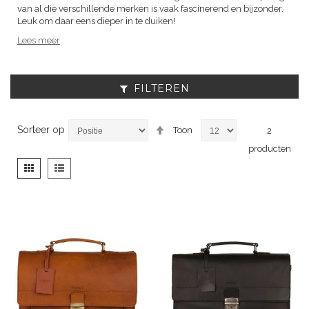
van al die verschillende merken is vaak fascinerend en bijzonder.
Leuk om daar eens dieper in te duiken!
Lees meer
FILTEREN
Van
Sorteer op
Toon
2
hoog
producten
naar
laag
Tonen
Foto-
Lijst
sorteren
als
tabel