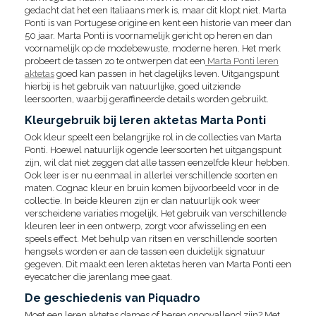
gedacht dat het een Italiaans merk is, maar dit klopt niet. Marta
Ponti is van Portugese origine en kent een historie van meer dan
50 jaar. Marta Ponti is voornamelijk gericht op heren en dan
voornamelijk op de modebewuste, moderne heren. Het merk
probeert de tassen zo te ontwerpen dat een
Marta Ponti leren
aktetas
goed kan passen in het dagelijks leven. Uitgangspunt
hierbij is het gebruik van natuurlijke, goed uitziende
leersoorten, waarbij geraffineerde details worden gebruikt.
Kleurgebruik bij leren aktetas Marta Ponti
Ook kleur speelt een belangrijke rol in de collecties van Marta
Ponti. Hoewel natuurlijk ogende leersoorten het uitgangspunt
zijn, wil dat niet zeggen dat alle tassen eenzelfde kleur hebben.
Ook leer is er nu eenmaal in allerlei verschillende soorten en
maten. Cognac kleur en bruin komen bijvoorbeeld voor in de
collectie. In beide kleuren zijn er dan natuurlijk ook weer
verscheidene variaties mogelijk. Het gebruik van verschillende
kleuren leer in een ontwerp, zorgt voor afwisseling en een
speels effect. Met behulp van ritsen en verschillende soorten
hengsels worden er aan de tassen een duidelijk signatuur
gegeven. Dit maakt een leren aktetas heren van Marta Ponti een
eyecatcher die jarenlang mee gaat.
De geschiedenis van Piquadro
Moet een leren aktetas dames of heren onopvallend zijn? Met