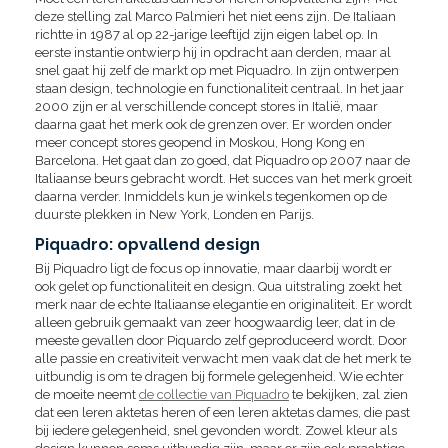
deze stelling zal Marco Palmieri het niet eens zijn. De Italiaan
richtte in 1987 al op 22-jarige leeftijd zijn eigen label op. In
eerste instantie ontwierp hij in opdracht aan derden, maar al
snel gaat hij zelf de markt op met Piquadro. In zijn ontwerpen
staan design, technologie en functionaliteit centraal. In het jaar
2000 zijn er al verschillende concept stores in Italië, maar
daarna gaat het merk ook de grenzen over. Er worden onder
meer concept stores geopend in Moskou, Hong Kong en
Barcelona. Het gaat dan zo goed, dat Piquadro op 2007 naar de
Italiaanse beurs gebracht wordt. Het succes van het merk groeit
daarna verder. Inmiddels kun je winkels tegenkomen op de
duurste plekken in New York, Londen en Parijs.
Piquadro: opvallend design
Bij Piquadro ligt de focus op innovatie, maar daarbij wordt er
ook gelet op functionaliteit en design. Qua uitstraling zoekt het
merk naar de echte Italiaanse elegantie en originaliteit. Er wordt
alleen gebruik gemaakt van zeer hoogwaardig leer, dat in de
meeste gevallen door Piquardo zelf geproduceerd wordt. Door
alle passie en creativiteit verwacht men vaak dat de het merk te
uitbundig is om te dragen bij formele gelegenheid. Wie echter
de moeite neemt
de collectie van Piquadro
te bekijken, zal zien
dat een leren aktetas heren of een leren aktetas dames, die past
bij iedere gelegenheid, snel gevonden wordt. Zowel kleur als