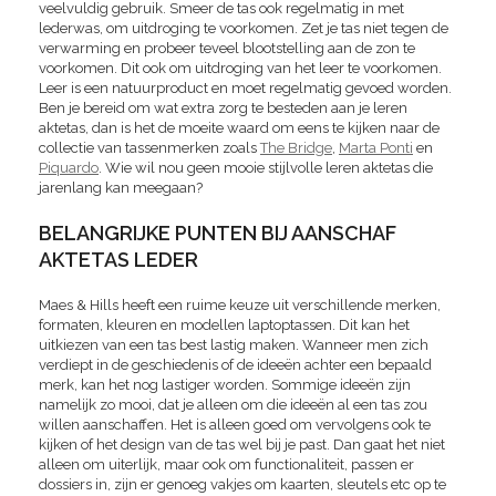
veelvuldig gebruik. Smeer de tas ook regelmatig in met
lederwas, om uitdroging te voorkomen. Zet je tas niet tegen de
verwarming en probeer teveel blootstelling aan de zon te
voorkomen. Dit ook om uitdroging van het leer te voorkomen.
Leer is een natuurproduct en moet regelmatig gevoed worden.
Ben je bereid om wat extra zorg te besteden aan je leren
aktetas, dan is het de moeite waard om eens te kijken naar de
collectie van tassenmerken zoals
The Bridge
,
Marta Ponti
en
Piquardo
. Wie wil nou geen mooie stijlvolle leren aktetas die
jarenlang kan meegaan?
BELANGRIJKE PUNTEN BIJ AANSCHAF
AKTETAS LEDER
Maes & Hills heeft een ruime keuze uit verschillende merken,
formaten, kleuren en modellen laptoptassen. Dit kan het
uitkiezen van een tas best lastig maken. Wanneer men zich
verdiept in de geschiedenis of de ideeën achter een bepaald
merk, kan het nog lastiger worden. Sommige ideeën zijn
namelijk zo mooi, dat je alleen om die ideeën al een tas zou
willen aanschaffen. Het is alleen goed om vervolgens ook te
kijken of het design van de tas wel bij je past. Dan gaat het niet
alleen om uiterlijk, maar ook om functionaliteit, passen er
dossiers in, zijn er genoeg vakjes om kaarten, sleutels etc op te