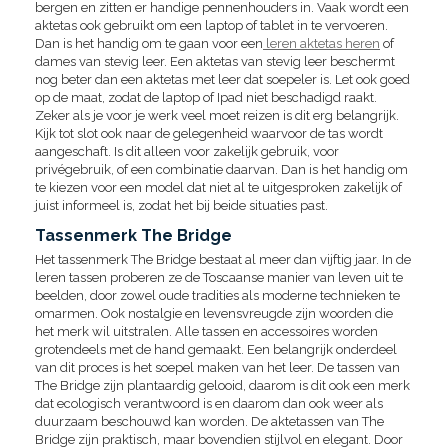
bergen en zitten er handige pennenhouders in. Vaak wordt een
aktetas ook gebruikt om een laptop of tablet in te vervoeren.
Dan is het handig om te gaan voor een
leren aktetas heren
of
dames van stevig leer. Een aktetas van stevig leer beschermt
nog beter dan een aktetas met leer dat soepeler is. Let ook goed
op de maat, zodat de laptop of Ipad niet beschadigd raakt.
Zeker als je voor je werk veel moet reizen is dit erg belangrijk.
Kijk tot slot ook naar de gelegenheid waarvoor de tas wordt
aangeschaft. Is dit alleen voor zakelijk gebruik, voor
privégebruik, of een combinatie daarvan. Dan is het handig om
te kiezen voor een model dat niet al te uitgesproken zakelijk of
juist informeel is, zodat het bij beide situaties past.
Tassenmerk The Bridge
Het tassenmerk The Bridge bestaat al meer dan vijftig jaar. In de
leren tassen proberen ze de Toscaanse manier van leven uit te
beelden, door zowel oude tradities als moderne technieken te
omarmen. Ook nostalgie en levensvreugde zijn woorden die
het merk wil uitstralen. Alle tassen en accessoires worden
grotendeels met de hand gemaakt. Een belangrijk onderdeel
van dit proces is het soepel maken van het leer. De tassen van
The Bridge zijn plantaardig gelooid, daarom is dit ook een merk
dat ecologisch verantwoord is en daarom dan ook weer als
duurzaam beschouwd kan worden. De aktetassen van The
Bridge zijn praktisch, maar bovendien stijlvol en elegant. Door