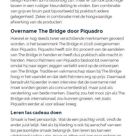
design kunnen soms uitbundig zijn, maar er zijn ook prachtige
tassen in een rustiger kleurstelling te vinden. Een combinatie
van grijs en bruin past bijvoorbeeld bij praktisch iedere
gelegenheid. Zeker in combinatie met de hoogwaardige
afwerking van de producten.
Overname The Bridge door Piquadro
Hoewel er nog steeds twee verschillende merknamen gevoerd
worden, is het tassenmerk The Bridge in 2016 overgenomen
door Piquadro. Piquadro heeft zo’n 80 procent van de aandelen
van The Bridge in handen en heeft dus praktisch alle macht in
handen. Marco Palmiero van Piquadro besloot tot overname
omdat hij naar eigen zeggen verliefd werd op de ontwerpen
van The Bridge. Traditie en vakmanschap staan bij The Bridge
hoog in het vaandel en dat stelt Palmiero erg op prijs. Daarnaast
benadrukt hij eerder in een interview dat de overname niet
moet worden gezien als concurrentiestrijd, maar juist als
versterking van beide merken. Daarbij zou het mooi zijn als The
Bridge ook internationaal zou kunnen groeien, net zoals
Piquadro eerder al voor elkaar kreeg
Leren tas cadeau doen
Smaak is heel persoonlijk. Wat de een prachtig vindt, vindt de
ander juist lelijk. Net als bij kleding is ook bij aanschaf van een
tas persoonlijke smaak belangrijk. Een leren tas kan een
uitstekend cadeau zijn, maar er zitten wel een paar mitsen en