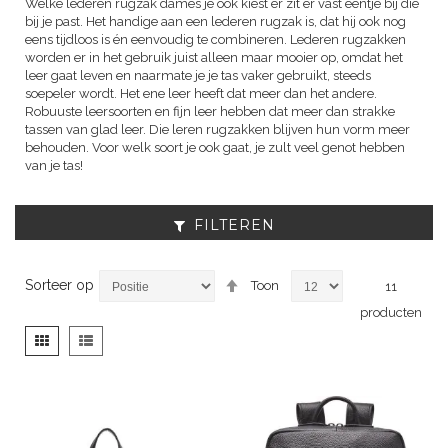
Welke lederen rugzak dames je ook kiest er zit er vast eentje bij die
bij je past. Het handige aan een lederen rugzak is, dat hij ook nog
eens tijdloos is én eenvoudig te combineren. Lederen rugzakken
worden er in het gebruik juist alleen maar mooier op, omdat het
leer gaat leven en naarmate je je tas vaker gebruikt, steeds
soepeler wordt. Het ene leer heeft dat meer dan het andere.
Robuuste leersoorten en fijn leer hebben dat meer dan strakke
tassen van glad leer. Die leren rugzakken blijven hun vorm meer
behouden. Voor welk soort je ook gaat, je zult veel genot hebben
van je tas!
FILTEREN
Van
Sorteer op
Toon
11
hoog
producten
naar
laag
Tonen
Foto-
Lijst
sorteren
als
tabel