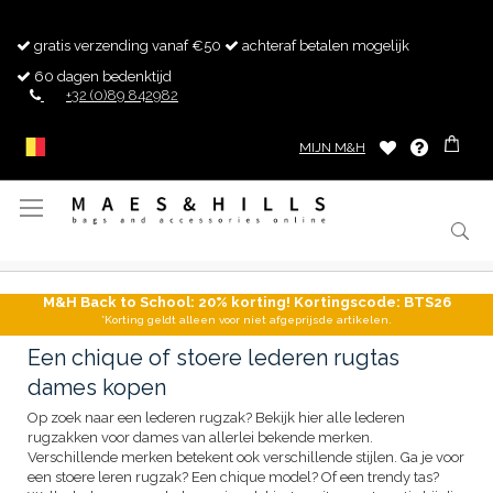
gratis verzending vanaf €50
achteraf betalen mogelijk
60 dagen bedenktijd
+32 (0)89 842982
MIJN M&H
Toggle
Nav
M&H Back to School: 20% korting! Kortingscode: BTS26
*Korting geldt alleen voor niet afgeprijsde artikelen.
Een chique of stoere lederen rugtas
dames kopen
Op zoek naar een lederen rugzak? Bekijk hier alle lederen
rugzakken voor dames van allerlei bekende merken.
Verschillende merken betekent ook verschillende stijlen. Ga je voor
een stoere leren rugzak? Een chique model? Of een trendy tas?