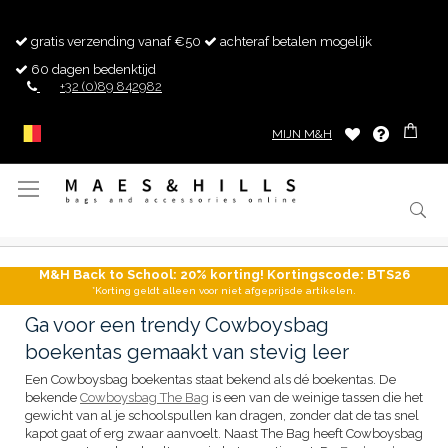
gratis verzending vanaf €50
achteraf betalen mogelijk
60 dagen bedenktijd
+32 (0)89 842982
MIJN M&H
Toggle
Nav
M&H Back to School: 20% korting! Kortingscode: BTS26
*Korting geldt alleen voor niet afgeprijsde artikelen.
Ga voor een trendy Cowboysbag
boekentas gemaakt van stevig leer
Een Cowboysbag boekentas staat bekend als dé boekentas. De
bekende
Cowboysbag The Bag
is een van de weinige tassen die het
gewicht van al je schoolspullen kan dragen, zonder dat de tas snel
kapot gaat of erg zwaar aanvoelt. Naast The Bag heeft Cowboysbag