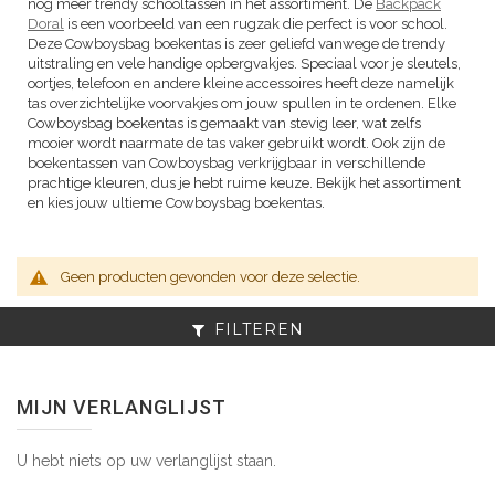
nog meer trendy schooltassen in het assortiment. De
Backpack
Doral
is een voorbeeld van een rugzak die perfect is voor school.
Deze Cowboysbag boekentas is zeer geliefd vanwege de trendy
uitstraling en vele handige opbergvakjes. Speciaal voor je sleutels,
oortjes, telefoon en andere kleine accessoires heeft deze namelijk
tas overzichtelijke voorvakjes om jouw spullen in te ordenen. Elke
Cowboysbag boekentas is gemaakt van stevig leer, wat zelfs
mooier wordt naarmate de tas vaker gebruikt wordt. Ook zijn de
boekentassen van Cowboysbag verkrijgbaar in verschillende
prachtige kleuren, dus je hebt ruime keuze. Bekijk het assortiment
en kies jouw ultieme Cowboysbag boekentas.
Geen producten gevonden voor deze selectie.
FILTEREN
MIJN VERLANGLIJST
U hebt niets op uw verlanglijst staan.