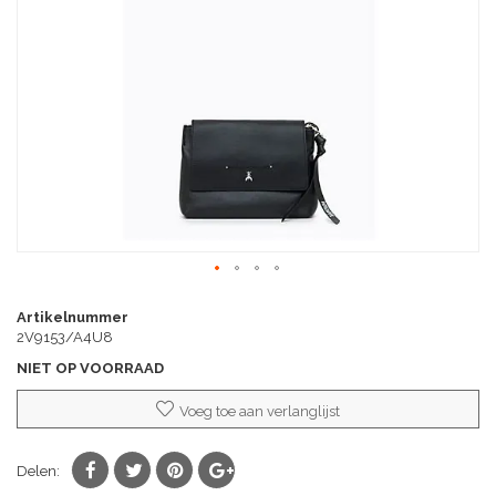
afbeeldingen-
gallerij
Ga
naar
Artikelnummer
het
2V9153/A4U8
begin
NIET OP VOORRAAD
van
de
Voeg toe aan verlanglijst
afbeeldingen-
gallerij
Delen: