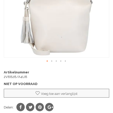
afbeeldingen-
gallerij
Ga
naar
Artikelnummer
het
2V8828/A4U8
begin
NIET OP VOORRAAD
van
de
Voeg toe aan verlanglijst
afbeeldingen-
gallerij
Delen: