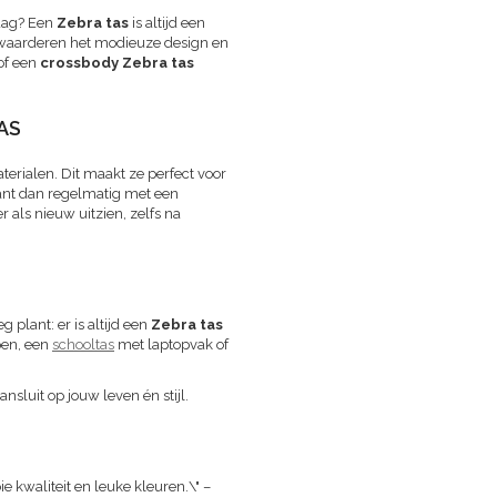
tdag? Een
Zebra tas
is altijd een
es waarderen het modieuze design en
of een
crossbody Zebra tas
AS
erialen. Dit maakt ze perfect voor
kant dan regelmatig met een
r als nieuw uitzien, zelfs na
plant: er is altijd een
Zebra tas
en, een
schooltas
met laptopvak of
nsluit op jouw leven én stijl.
 kwaliteit en leuke kleuren.\" –