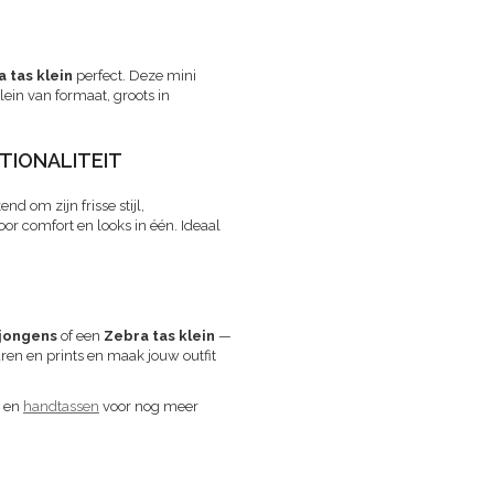
 tas klein
perfect. Deze mini
lein van formaat, groots in
TIONALITEIT
d om zijn frisse stijl,
or comfort en looks in één. Ideaal
 jongens
of een
Zebra tas klein
—
euren en prints en maak jouw outfit
en
handtassen
voor nog meer