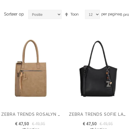
Van
Sorteer op
per pagina
Toon
8
pro
hoog
naar
laag
sorteren
ZEBRA TRENDS ROSALYN SHOPPER
ZEBRA TRENDS SOFIE LAPTOPTAS 15,6 INCH
€ 47,50
€ 49,95
€ 47,50
€ 49,95