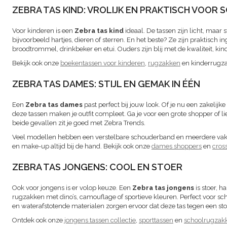
ZEBRA TAS KIND: VROLIJK EN PRAKTISCH VOOR
Voor kinderen is een
Zebra tas kind
ideaal. De tassen zijn licht, maar 
bijvoorbeeld hartjes, dieren of sterren. En het beste? Ze zijn praktisch 
broodtrommel, drinkbeker en etui. Ouders zijn blij met de kwaliteit, ki
Bekijk ook onze
boekentassen voor kinderen
,
rugzakken
en kinderrugza
ZEBRA TAS DAMES: STIJL EN GEMAK IN ÉÉN
Een
Zebra tas dames
past perfect bij jouw look. Of je nu een zakelijke 
deze tassen maken je outfit compleet. Ga je voor een grote shopper of 
beide gevallen zit je goed met Zebra Trends.
Veel modellen hebben een verstelbare schouderband en meerdere vakke
en make-up altijd bij de hand. Bekijk ook onze
dames shoppers
en
cros
ZEBRA TAS JONGENS: COOL EN STOER
Ook voor jongens is er volop keuze. Een
Zebra tas jongens
is stoer, 
rugzakken met dino’s, camouflage of sportieve kleuren. Perfect voor scho
en waterafstotende materialen zorgen ervoor dat deze tas tegen een sto
Ontdek ook onze
jongens tassen collectie
,
sporttassen
en
schoolrugzak