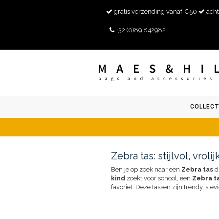
gratis verzending vanaf €50
acht
+32 (0)89 842982
COLLECT
Zebra tas: stijlvol, vro
Ben je op zoek naar een
Zebra tas
di
kind
zoekt voor school, een
Zebra t
favoriet. Deze tassen zijn trendy, stevi