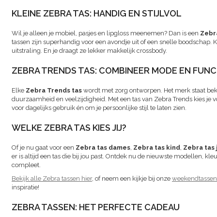
KLEINE ZEBRA TAS: HANDIG EN STIJLVOL
Wil je alleen je mobiel, pasjes en lipgloss meenemen? Dan is een
Zebra
tassen zijn superhandig voor een avondje uit of een snelle boodschap. K
uitstraling. En je draagt ze lekker makkelijk crossbody.
ZEBRA TRENDS TAS: COMBINEER MODE EN FUNC
Elke
Zebra Trends tas
wordt met zorg ontworpen. Het merk staat beken
duurzaamheid en veelzijdigheid. Met een tas van Zebra Trends kies je vo
voor dagelijks gebruik én om je persoonlijke stijl te laten zien.
WELKE ZEBRA TAS KIES JIJ?
Of je nu gaat voor een
Zebra tas dames
,
Zebra tas kind
,
Zebra tas
er is altijd een tas die bij jou past. Ontdek nu de nieuwste modellen, kl
compleet.
Bekijk alle Zebra tassen hier
, of neem een kijkje bij onze
weekendtassen
inspiratie!
ZEBRA TASSEN: HET PERFECTE CADEAU