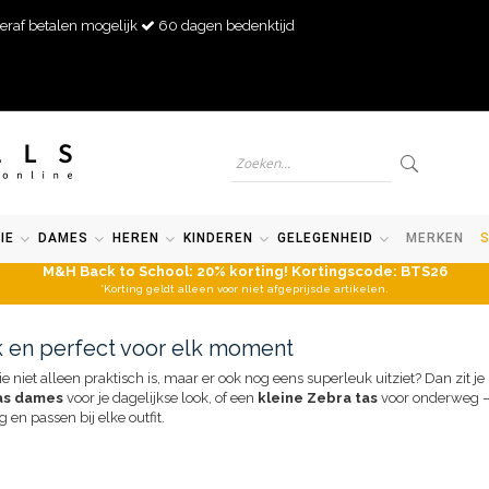
eraf betalen mogelijk
60 dagen bedenktijd
IE
DAMES
HEREN
KINDEREN
GELEGENHEID
MERKEN
M&H Back to School: 20% korting! Kortingscode: BTS26
*Korting geldt alleen voor niet afgeprijsde artikelen.
lijk en perfect voor elk moment
e niet alleen praktisch is, maar er ook nog eens superleuk uitziet? Dan zit je
as dames
voor je dagelijkse look, of een
kleine Zebra tas
voor onderweg — 
g en passen bij elke outfit.