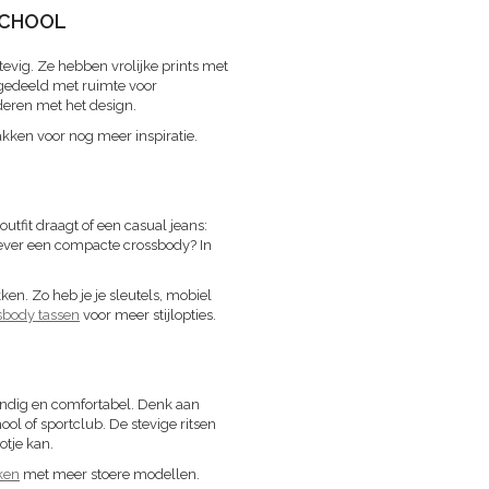
 SCHOOL
stevig. Ze hebben vrolijke prints met
ingedeeld met ruimte voor
nderen met het design.
kken voor nog meer inspiratie.
outfit draagt of een casual jeans:
liever een compacte crossbody? In
n. Zo heb je je sleutels, mobiel
sbody tassen
voor meer stijlopties.
handig en comfortabel. Denk aan
ol of sportclub. De stevige ritsen
otje kan.
ken
met meer stoere modellen.