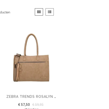
Tonen
Foto-
Lijst
ducten
als
tabel
ZEBRA TRENDS ROSALYN SHOPPER 15,6 INCH
€ 57,50
€ 59,95