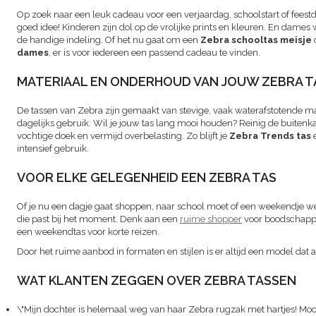
Op zoek naar een leuk cadeau voor een verjaardag, schoolstart of fees
goed idee! Kinderen zijn dol op de vrolijke prints en kleuren. En dam
de handige indeling. Of het nu gaat om een
Zebra schooltas meisje
dames
, er is voor iedereen een passend cadeau te vinden.
MATERIAAL EN ONDERHOUD VAN JOUW ZEBRA T
De tassen van Zebra zijn gemaakt van stevige, vaak waterafstotende mat
dagelijks gebruik. Wil je jouw tas lang mooi houden? Reinig de buiten
vochtige doek en vermijd overbelasting. Zo blijft je
Zebra Trends tas
e
intensief gebruik.
VOOR ELKE GELEGENHEID EEN ZEBRA TAS
Of je nu een dagje gaat shoppen, naar school moet of een weekendje weg 
die past bij het moment. Denk aan een
ruime shopper
voor boodschapp
een weekendtas voor korte reizen.
Door het ruime aanbod in formaten en stijlen is er altijd een model dat aa
WAT KLANTEN ZEGGEN OVER ZEBRA TASSEN
\"Mijn dochter is helemaal weg van haar Zebra rugzak met hartjes! Mooie