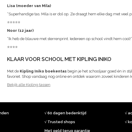
Lisa (moeder van Mila)
“Superhandige tas. Mila is er dol op. Ze draagt hem elke dag met veel pl
⭐⭐⭐⭐⭐
Noor (12 jaar)
“Ik heb de blauwe met sterrenprint. Iedereen op school vindt hem cool!
⭐⭐⭐⭐
KLAAR VOOR SCHOOL MET KIPLING INIKO
Met de
Kipling Iniko boekentas
begin je het schooljaar goed én in sti
favoriet. Shop vandaag nog online en ontdek waarom zoveel kinderen 
Bekijk alle Kipling tassen
onden
√ 60 dagen bedenktijd
√ a
√ Trusted shops
√ k
Met geld terug garantie