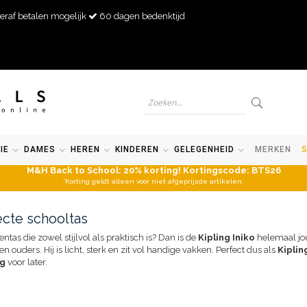
eraf betalen mogelijk
60 dagen bedenktijd
IE
DAMES
HEREN
KINDEREN
GELEGENHEID
MERKEN
M&H Back to School: 20% korting! Kortingscode: BTS26
*Korting geldt alleen voor niet afgeprijsde artikelen.
ecte schooltas
tas die zowel stijlvol als praktisch is? Dan is de
Kipling Iniko
helemaal jo
ouders. Hij is licht, sterk en zit vol handige vakken. Perfect dus als
Kiplin
ng
voor later.