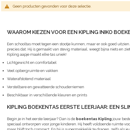
Geen producten gevonden voor deze selectie.
WAAROM KIEZEN VOOR EEN KIPLING INIKO BOEK
Een schooltas moet tegen een stootje kunnen, maar er ook goed uitzien
precies dat. Hij is gemaakt van stevig materiaal, weegt bijna niets en zie
Kipling aapje maakt elke tas uniek!
Lichtgewicht en comfortabel
Veel opbergruimte en vakken
Waterafstotend materiaal
Verstelbare en gewatteerde schouderriemen
Beschikbaar in verschillende kleuren en prints
KIPLING BOEKENTAS EERSTE LEERJAAR: EEN SL
Begin je in het eerste leerjaar? Dan is de
boekentas Kipling
jouw best
speciaal ontworpen voor jonge kinderen. Hij heeft voldoende ruimte voo
maar blijft toch compact. En hij is supermakkelijk te dragen, zelfs als je