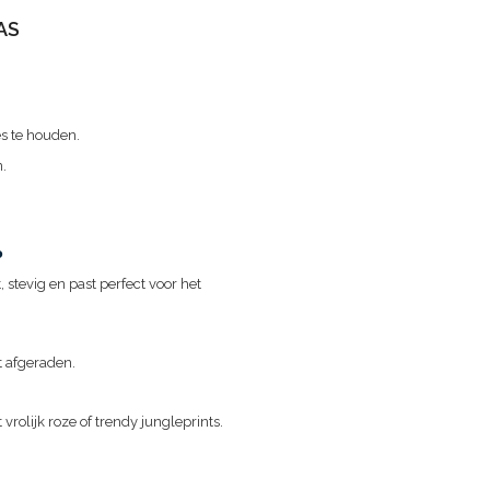
AS
s te houden.
n.
?
, stevig en past perfect voor het
 afgeraden.
 vrolijk roze of trendy jungleprints.