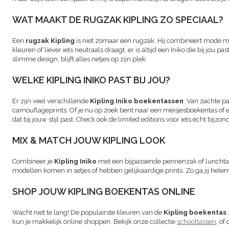
WAT MAAKT DE RUGZAK KIPLING ZO SPECIAAL?
Een
rugzak Kipling
is niet zomaar een rugzak. Hij combineert mode met
kleuren of liever iets neutraals draagt, er is altijd een Iniko die bij jou pa
slimme design, blijft alles netjes op zijn plek.
WELKE KIPLING INIKO PAST BIJ JOU?
Er zijn veel verschillende
Kipling Iniko boekentassen
. Van zachte pa
camouflageprints. Of je nu op zoek bent naar een meisjesboekentas of een
dat bij jouw stijl past. Check ook de limited editions voor iets écht bijzon
MIX & MATCH JOUW KIPLING LOOK
Combineer je
Kipling Iniko
met een bijpassende pennenzak of lunchtas
modellen komen in setjes of hebben gelijkaardige prints. Zo ga jij helema
SHOP JOUW KIPLING BOEKENTAS ONLINE
Wacht niet te lang! De populairste kleuren van de
Kipling boekentas
kun je makkelijk online shoppen. Bekijk onze collectie
schooltassen
, of