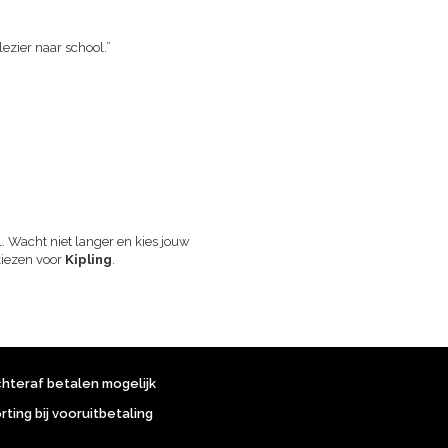
ezier naar school.”
”
jl. Wacht niet langer en kies jouw
kiezen voor
Kipling
.
chteraf betalen mogelijk
orting bij vooruitbetaling