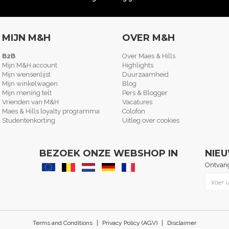
MIJN M&H
OVER M&H
B2B
Over Maes & Hills
Mijn M&H account
Highlights
Mijn wensenlijst
Duurzaamheid
Mijn winkelwagen
Blog
Mijn mening telt
Pers & Blogger
Vrienden van M&H
Vacatures
Maes & Hills loyalty programma
Colofon
Studentenkorting
Uitleg over cookies
BEZOEK ONZE WEBSHOP IN
NIE
Ontvang
Abonne
|
|
Terms and Conditions
Privacy Policy (AGV)
Disclaimer