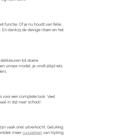
 functie. Of je nu houdt van felle
st. En dankzij de stevige ritsen en het
stelkleuren tot stoere
 unisex model, je vindt altijd iets
ders.
 voor een complete look. Veel
al in stijl naar school!
zijn vaak snel uitverkocht. Gelukkig
 ontdek meer
rugzakken
van Kipling.