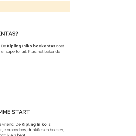
ENTAS?
. De
Kipling Iniko boekentas
doet
t er supertof uit. Plus: het bekende
IMME START
e vriend. De
Kipling Iniko
is
r je brooddoos, drinkfles en boeken,
 nog klein bent.