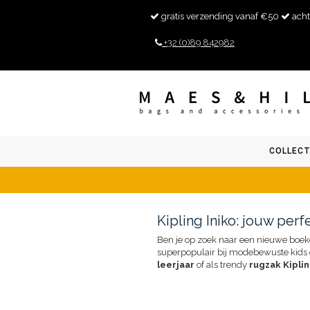
gratis verzending vanaf €50
acht
+32 (0)89 842982
COLLECT
Kipling Iniko: jouw perf
Ben je op zoek naar een nieuwe boeken
superpopulair bij modebewuste kids en 
leerjaar
of als trendy
rugzak Kipli