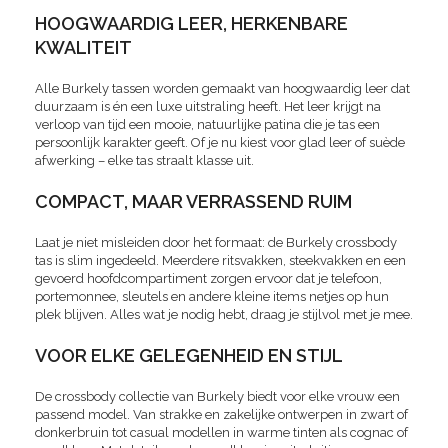
HOOGWAARDIG LEER, HERKENBARE
KWALITEIT
Alle Burkely tassen worden gemaakt van hoogwaardig leer dat
duurzaam is én een luxe uitstraling heeft. Het leer krijgt na
verloop van tijd een mooie, natuurlijke patina die je tas een
persoonlijk karakter geeft. Of je nu kiest voor glad leer of suède
afwerking – elke tas straalt klasse uit.
COMPACT, MAAR VERRASSEND RUIM
Laat je niet misleiden door het formaat: de Burkely crossbody
tas is slim ingedeeld. Meerdere ritsvakken, steekvakken en een
gevoerd hoofdcompartiment zorgen ervoor dat je telefoon,
portemonnee, sleutels en andere kleine items netjes op hun
plek blijven. Alles wat je nodig hebt, draag je stijlvol met je mee.
VOOR ELKE GELEGENHEID EN STIJL
De crossbody collectie van Burkely biedt voor elke vrouw een
passend model. Van strakke en zakelijke ontwerpen in zwart of
donkerbruin tot casual modellen in warme tinten als cognac of