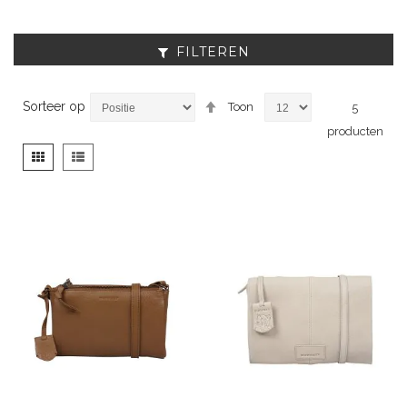
FILTEREN
Van
Sorteer op
Toon
5
hoog
producten
naar
laag
Tonen
Foto-
Lijst
sorteren
als
tabel