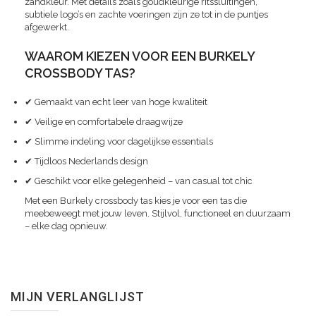
zandkleur. Met details zoals goudkleurige ritssluitingen,
subtiele logo’s en zachte voeringen zijn ze tot in de puntjes
afgewerkt.
WAAROM KIEZEN VOOR EEN BURKELY
CROSSBODY TAS?
✔ Gemaakt van echt leer van hoge kwaliteit
✔ Veilige en comfortabele draagwijze
✔ Slimme indeling voor dagelijkse essentials
✔ Tijdloos Nederlands design
✔ Geschikt voor elke gelegenheid – van casual tot chic
Met een Burkely crossbody tas kies je voor een tas die
meebeweegt met jouw leven. Stijlvol, functioneel en duurzaam
– elke dag opnieuw.
MIJN VERLANGLIJST