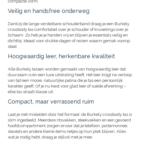
compacte vorm.
Veilig en handsfree onderweg
Dankzij de lange verstelbare schouderband draag je een Burkely
crossbody tas comfortabel over je schouder of kruiselings over je
lichaam. Zo heb je je handen vrij en blijven je essentials veilig en
dichtbij. Ideaal voor drukke dagen of reizen waarin gemak voorop
staat.
Hoogwaardig leer, herkenbare kwaliteit
Alle Burkely tassen worden gemaakt van hoogwaardig leer dat
duurzaam is én een luxe uitstraling heeft. Het leer krijgt na verloop
van tijd een mooie, natuurlijke patina die je tas een persoonlijk
karakter geeft. Of je nu kiest voor glad leer of suède afwerking –
elke tas straalt klasse uit.
Compact, maar verrassend ruim
Laat je niet misleiden door het formaat: de Burkely crossbody tas is
slim ingedeeld. Meerdere ritsvakken, steekvakken en een gevoerd
hoofdcompartiment zorgen ervoor dat je telefoon, portemonnee,
sleutels en andere kleine items netjes op hun plek blijven. Alles
wat je nodig hebt, draag je stijlvol met je mee.