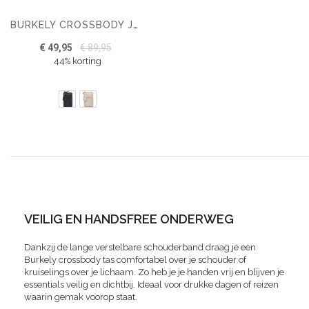
BURKELY CROSSBODY JUST JOLIE PHONE WALLET
€ 49,95
€ 89,95
44% korting
VEILIG EN HANDSFREE ONDERWEG
Dankzij de lange verstelbare schouderband draag je een
Burkely crossbody tas comfortabel over je schouder of
kruiselings over je lichaam. Zo heb je je handen vrij en blijven je
essentials veilig en dichtbij. Ideaal voor drukke dagen of reizen
waarin gemak voorop staat.