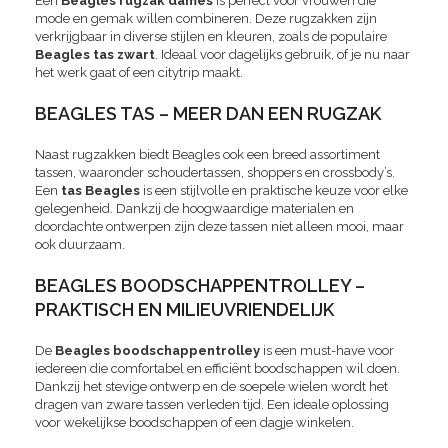
Een
Beagles rugzak dames
is perfect voor vrouwen die
mode en gemak willen combineren. Deze rugzakken zijn
verkrijgbaar in diverse stijlen en kleuren, zoals de populaire
Beagles tas zwart
. Ideaal voor dagelijks gebruik, of je nu naar
het werk gaat of een citytrip maakt.
BEAGLES TAS – MEER DAN EEN RUGZAK
Naast rugzakken biedt Beagles ook een breed assortiment
tassen, waaronder schoudertassen, shoppers en crossbody’s.
Een
tas Beagles
is een stijlvolle en praktische keuze voor elke
gelegenheid. Dankzij de hoogwaardige materialen en
doordachte ontwerpen zijn deze tassen niet alleen mooi, maar
ook duurzaam.
BEAGLES BOODSCHAPPENTROLLEY –
PRAKTISCH EN MILIEUVRIENDELIJK
De
Beagles boodschappentrolley
is een must-have voor
iedereen die comfortabel en efficiënt boodschappen wil doen.
Dankzij het stevige ontwerp en de soepele wielen wordt het
dragen van zware tassen verleden tijd. Een ideale oplossing
voor wekelijkse boodschappen of een dagje winkelen.