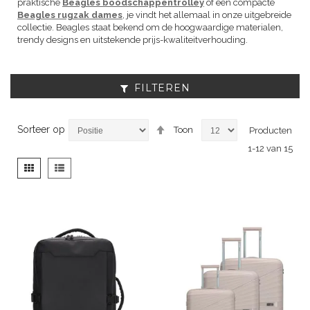
praktische
Beagles boodschappentrolley
of een compacte
Beagles rugzak dames
, je vindt het allemaal in onze uitgebreide
collectie. Beagles staat bekend om de hoogwaardige materialen,
trendy designs en uitstekende prijs-kwaliteitverhouding.
FILTEREN
Van
Sorteer op
Toon
Producten
hoog
1
-
12
van
15
naar
laag
Tonen
Foto-
Lijst
sorteren
als
tabel