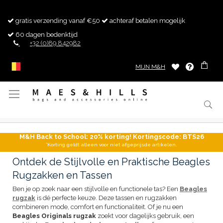
gratis verzending vanaf €50
achteraf betalen mogelijk
60 dagen bedenktijd
+32 (0)89 842982
MIJN M&H
Toggle
Nav
M&H Back to School: 20% korting! Kortingscode: BTS26
*Korting geldt alleen voor niet afgeprijsde artikelen.
Ontdek de Stijlvolle en Praktische Beagles
Rugzakken en Tassen
Ben je op zoek naar een stijlvolle en functionele tas? Een
Beagles
rugzak
is dé perfecte keuze. Deze tassen en rugzakken
combineren mode, comfort en functionaliteit. Of je nu een
Beagles Originals rugzak
zoekt voor dagelijks gebruik, een