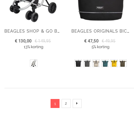
BEAGLES SHOP & GO BOODSCHAPPENTROLLEY
BEAGLES ORIGINALS BICYCLE ORIGINALS 15,6 INCH
€ 130,00
€ 149,95
€ 47,50
€ 49,95
13% korting
5% korting
Pagina
U lees momenteel pagina
Pagina
Pagina
Verder
2
1