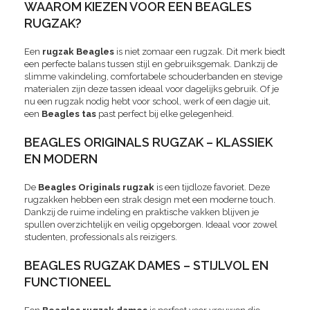
WAAROM KIEZEN VOOR EEN BEAGLES
RUGZAK?
Een
rugzak Beagles
is niet zomaar een rugzak. Dit merk biedt
een perfecte balans tussen stijl en gebruiksgemak. Dankzij de
slimme vakindeling, comfortabele schouderbanden en stevige
materialen zijn deze tassen ideaal voor dagelijks gebruik. Of je
nu een rugzak nodig hebt voor school, werk of een dagje uit,
een
Beagles tas
past perfect bij elke gelegenheid.
BEAGLES ORIGINALS RUGZAK – KLASSIEK
EN MODERN
De
Beagles Originals rugzak
is een tijdloze favoriet. Deze
rugzakken hebben een strak design met een moderne touch.
Dankzij de ruime indeling en praktische vakken blijven je
spullen overzichtelijk en veilig opgeborgen. Ideaal voor zowel
studenten, professionals als reizigers.
BEAGLES RUGZAK DAMES – STIJLVOL EN
FUNCTIONEEL