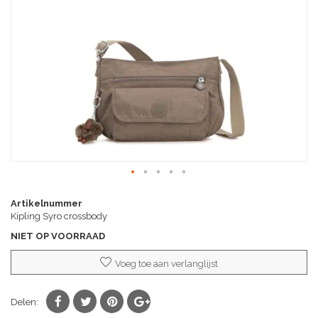
afbeeldingen-
gallerij
Ga
naar
Artikelnummer
het
Kipling Syro crossbody
begin
NIET OP VOORRAAD
van
de
Voeg toe aan verlanglijst
afbeeldingen-
gallerij
Delen: