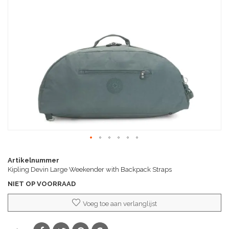
van
de
afbeeldingen-
gallerij
Ga
naar
Artikelnummer
het
Kipling Devin Large Weekender with Backpack Straps
begin
NIET OP VOORRAAD
van
de
Voeg toe aan verlanglijst
afbeeldingen-
gallerij