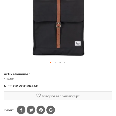
afbeeldingen-
gallerij
Ga
naar
Artikelnummer
het
10486
begin
NIET OP VOORRAAD
van
de
Voeg toe aan verlanglijst
afbeeldingen-
gallerij
Delen: