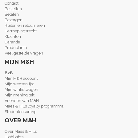
Contact
Bestellen
Betalen
Bezorgen
Ruilen en retourneren
Herroepingsrecht
Klachten
Garantie
Product info
Veel gestelde vragen
MIJN M&H
B2B
Mijn M&H account
Mijn wensenlijst
Mijn winkelwagen
Mijn mening telt
Vrienden van M&H
Maes & Hills loyalty programma
Studentenkorting
OVER M&H
Over Maes & Hills
Highlights