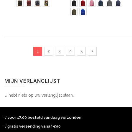
Pagina
U lees momenteel pagina
Pagina
Pagina
Pagina
Pagina
Pagina
Verder
2
3
4
5
1
MIJN VERLANGLIJST
U hebt niets op uw verlanglijst staan.
√ voor 17:00 besteld vandaag verzonden
√ gratis verzending vanaf €50