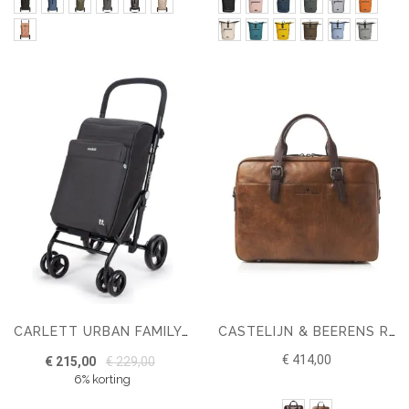
CARLETT URBAN FAMILY LETT470 62 LTR SHOPPING TROLLEY
CASTELIJN & BEERENS RIEN LAPTOPTAS 15.6'' RFID
€ 414,00
€ 215,00
€ 229,00
6% korting