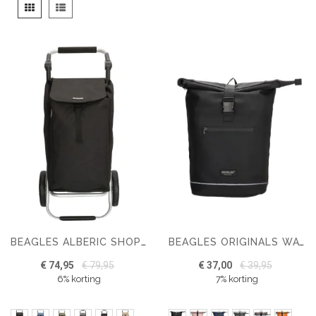
Tonen
Foto-
Lijst
als
tabel
BEAGLES ALBERIC SHOPPING TROLLEY
BEAGLES ORIGINALS WATERPROOF ORIGINALS BACKPACK 15,6 INCH
€ 74,95
€ 79,95
€ 37,00
€ 39,95
6% korting
7% korting