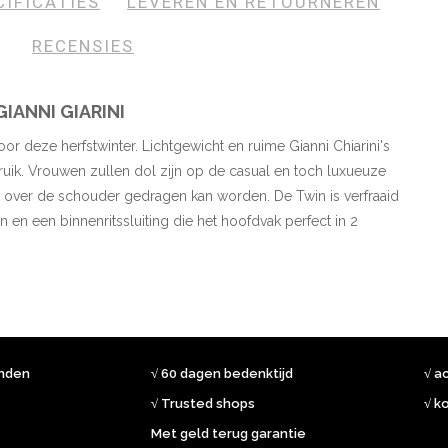
CIFICATIES
LEVEREN EN RETOURNEREN
RECENSIES
IANNI GIARINI
or deze herfstwinter. Lichtgewicht en ruime Gianni Chiarini's
ruik. Vrouwen zullen dol zijn op de casual en toch luxueuze
nt over de schouder gedragen kan worden. De Twin is verfraaid
n en een binnenritssluiting die het hoofdvak perfect in 2
onden
√ 60 dagen bedenktijd
√ a
√ Trusted shops
√ k
Met geld terug garantie