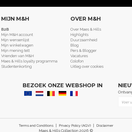
MIJN M&H
OVER M&H
B2B
Over Maes & Hills
Mijn M&H account
Highlights
Mijn wensenlijst
Duurzaamheid
Mijn winkelwagen
Blog
Mijn mening telt
Pers & Blogger
Vrienden van M&H
Vacatures
Maes & Hills loyalty programma
Colofon
Studentenkorting
Uitleg over cookies
BEZOEK ONZE WEBSHOP IN
NIE
Ontvang
Abonne
|
|
Terms and Conditions
Privacy Policy (AGV)
Disclaimer
Maes & Hills Collection 2026 ©