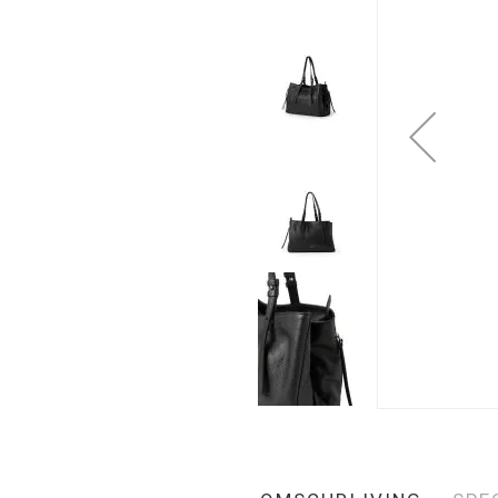
gallerij
Ga
naar
het
begin
van