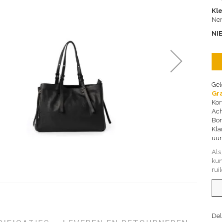
Kl
Ne
NI
Gel
Gra
Kor
Ach
Bon
Kla
uur
Als
kun
rui
Del