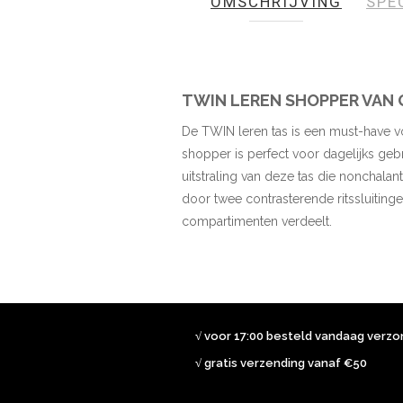
OMSCHRIJVING
SPE
de
afbeeldingen-
gallerij
TWIN LEREN SHOPPER VAN G
De TWIN leren tas is een must-have vo
shopper is perfect voor dagelijks geb
uitstraling van deze tas die nonchala
door twee contrasterende ritssluitinge
compartimenten verdeelt.
√ voor 17:00 besteld vandaag verz
√ gratis verzending vanaf €50