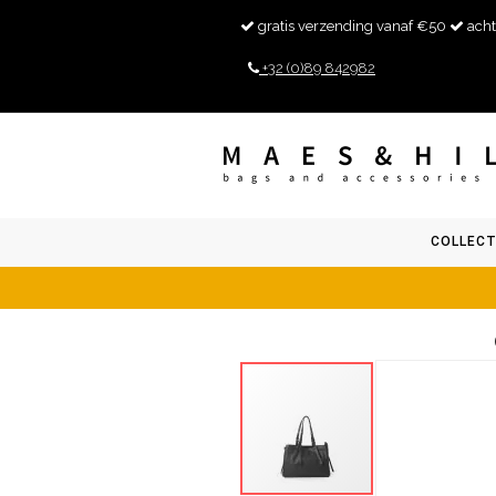
gratis verzending vanaf €50
acht
+32 (0)89 842982
COLLECT
Ga
naar
het
einde
van
de
afbeeldingen-