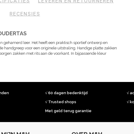
CIFICATIES
LEVEREN EN RETOURNEREN
RECENSIES
HOUDERTAS
n gehamerd leer. Het heeft een praktisch sportief ontwerp en
de handgreep voor een originele uitstraling. Handige platte zakken
borgen zakken met rits aan de voorkant. In bijpassende kleur
onden
√ 60 dagen bedenktijd
√ a
√ Trusted shops
√ k
Met geld terug garantie