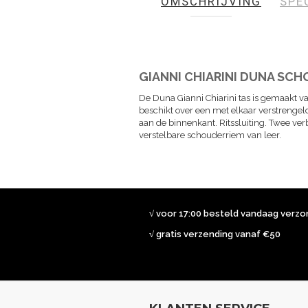
OMSCHRIJVING
SPE
de
afbeeldingen-
gallerij
GIANNI CHIARINI DUNA SC
De Duna Gianni Chiarini tas is gemaakt va
beschikt over een met elkaar verstrengel
aan de binnenkant. Ritssluiting. Twee ver
verstelbare schouderriem van leer.
√ voor 17:00 besteld vandaag verz
√ gratis verzending vanaf €50