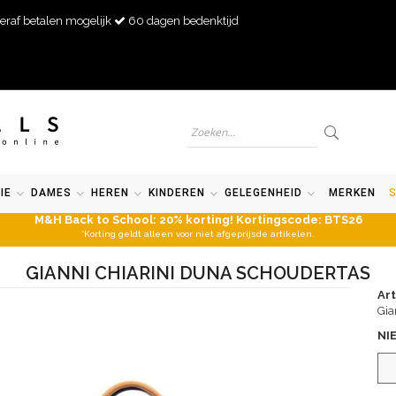
eraf betalen mogelijk
60 dagen bedenktijd
IE
DAMES
HEREN
KINDEREN
GELEGENHEID
MERKEN
M&H Back to School: 20% korting! Kortingscode: BTS26
*Korting geldt alleen voor niet afgeprijsde artikelen.
GIANNI CHIARINI DUNA SCHOUDERTAS
Ar
Gia
NI