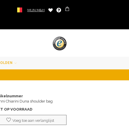
MIJN M&H
SOLDEN
tikelnummer
nni Chiarini Duna shoulder bag
ET OP VOORRAAD
Voeg toe aan verlanglijst