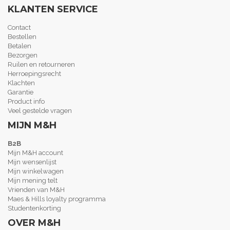
KLANTEN SERVICE
Contact
Bestellen
Betalen
Bezorgen
Ruilen en retourneren
Herroepingsrecht
Klachten
Garantie
Product info
Veel gestelde vragen
MIJN M&H
B2B
Mijn M&H account
Mijn wensenlijst
Mijn winkelwagen
Mijn mening telt
Vrienden van M&H
Maes & Hills loyalty programma
Studentenkorting
OVER M&H