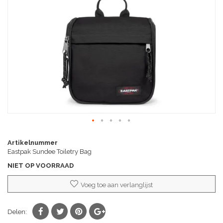
afbeeldingen-
gallerij
Ga
naar
Artikelnummer
het
Eastpak Sundee Toiletry Bag
begin
NIET OP VOORRAAD
van
de
Voeg toe aan verlanglijst
afbeeldingen-
gallerij
Delen: