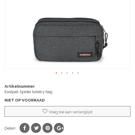
afbeeldingen-
gallerij
Ga
naar
Artikelnummer
het
Eastpak Spider toiletry bag
begin
NIET OP VOORRAAD
van
de
Voeg toe aan verlanglijst
afbeeldingen-
gallerij
Delen: