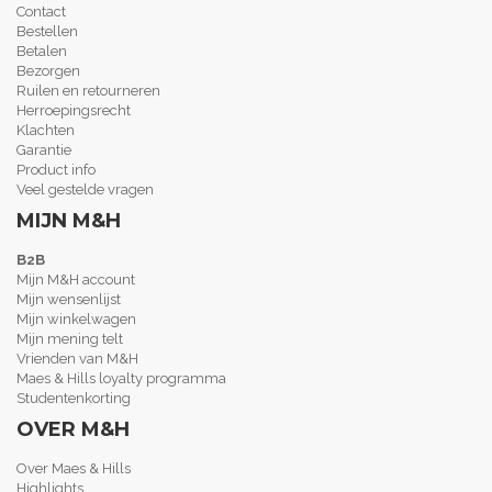
Contact
Bestellen
Betalen
Bezorgen
Ruilen en retourneren
Herroepingsrecht
Klachten
Garantie
Product info
Veel gestelde vragen
MIJN M&H
B2B
Mijn M&H account
Mijn wensenlijst
Mijn winkelwagen
Mijn mening telt
Vrienden van M&H
Maes & Hills loyalty programma
Studentenkorting
OVER M&H
Over Maes & Hills
Highlights