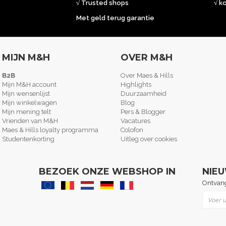
√ Trusted shops
√ k
Met geld terug garantie
MIJN M&H
OVER M&H
B2B
Over Maes & Hills
Mijn M&H account
Highlights
Mijn wensenlijst
Duurzaamheid
Mijn winkelwagen
Blog
Mijn mening telt
Pers & Blogger
Vrienden van M&H
Vacatures
Maes & Hills loyalty programma
Colofon
Studentenkorting
Uitleg over cookies
BEZOEK ONZE WEBSHOP IN
NIE
Ontvang
Abonne