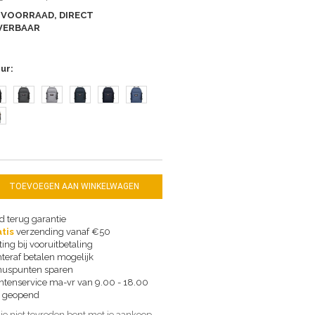
 VOORRAAD, DIRECT
VERBAAR
eur
TOEVOEGEN AAN WINKELWAGEN
d terug garantie
tis
verzending vanaf €50
ting bij vooruitbetaling
teraf betalen mogelijk
uspunten sparen
ntenservice ma-vr van 9.00 - 18.00
 geopend
 je niet tevreden bent met je aankoop,