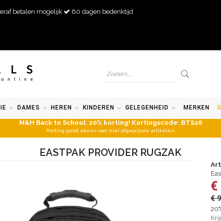
eraf betalen mogelijk
60 dagen bedenktijd
IE
DAMES
HEREN
KINDEREN
GELEGENHEID
MERKEN
M&H Back to School: 20% korting! Kortingscode: BTS26
*Korting geldt alleen voor niet afgeprijsde artikelen.
EASTPAK PROVIDER RUGZAK
Ar
Eas
€
€ 
20%
Kri