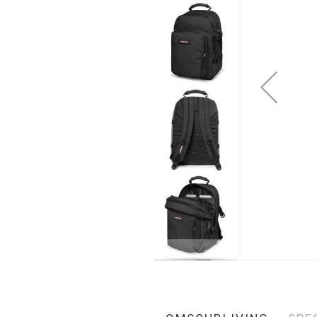
gallerij
Ga
naar
het
begin
van