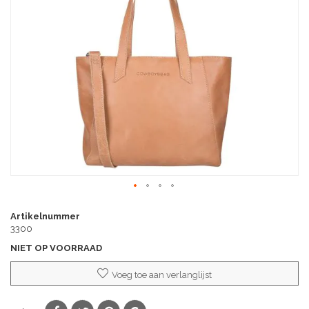
van
de
afbeeldingen-
gallerij
Ga
naar
Artikelnummer
het
3300
begin
NIET OP VOORRAAD
van
de
Voeg toe aan verlanglijst
afbeeldingen-
gallerij