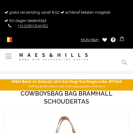
gratis verzending vanaf €50
achteraf betalen mogelijk
60 dagen bedenktijd
+32 (0)89 842982
MIJN M&H
Toggle
Nav
M&H Back to School: 20% korting! Kortingscode: BTS26
*Korting geldt alleen voor niet afgeprijsde artikelen.
COWBOYSBAG BAG BRAMHALL
SCHOUDERTAS
Ga
naar
het
einde