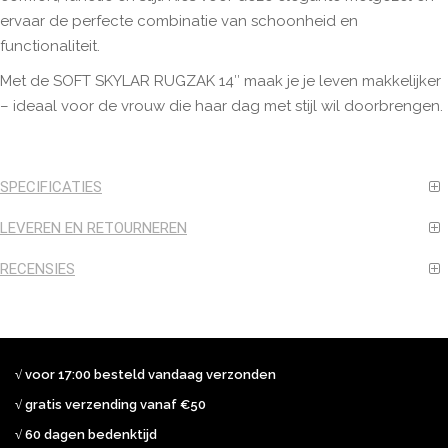
ervaar de perfecte combinatie van schoonheid en
functionaliteit.
Met de SOFT SKYLAR RUGZAK 14″ maak je je leven makkelijker
– ideaal voor de vrouw die haar dag met stijl wil doorbrengen.
SPECIFICATIES
LEVEREN EN RETOURNEREN
RECENSIES
√ voor 17:00 besteld vandaag verzonden
√ gratis verzending vanaf €50
√ 60 dagen bedenktijd