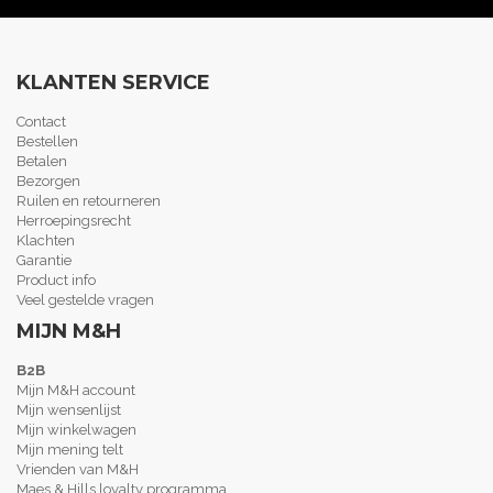
KLANTEN SERVICE
Contact
Bestellen
Betalen
Bezorgen
Ruilen en retourneren
Herroepingsrecht
Klachten
Garantie
Product info
Veel gestelde vragen
MIJN M&H
B2B
Mijn M&H account
Mijn wensenlijst
Mijn winkelwagen
Mijn mening telt
Vrienden van M&H
Maes & Hills loyalty programma