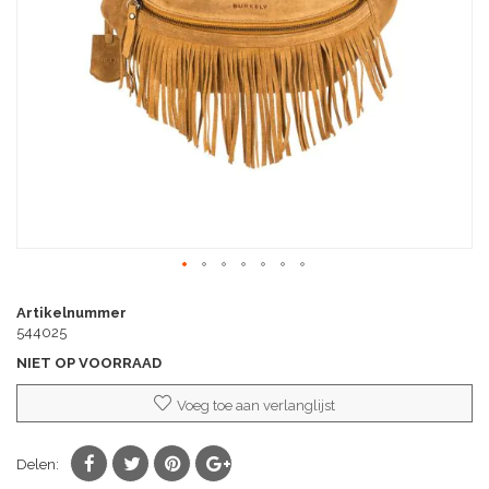
afbeeldingen-
gallerij
Ga
naar
Artikelnummer
het
544025
begin
NIET OP VOORRAAD
van
de
Voeg toe aan verlanglijst
afbeeldingen-
gallerij
Delen: