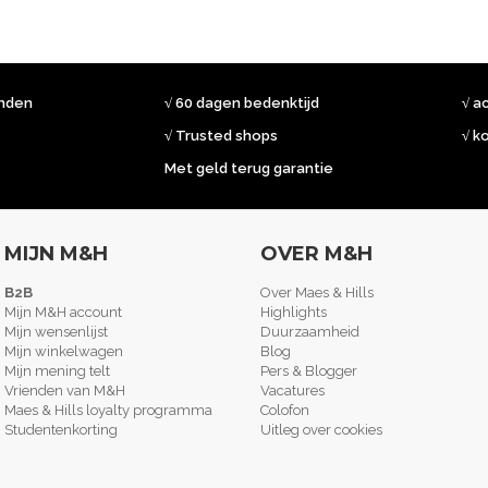
onden
√ 60 dagen bedenktijd
√ a
√ Trusted shops
√ k
Met geld terug garantie
MIJN M&H
OVER M&H
B2B
Over Maes & Hills
Mijn M&H account
Highlights
Mijn wensenlijst
Duurzaamheid
Mijn winkelwagen
Blog
Mijn mening telt
Pers & Blogger
Vrienden van M&H
Vacatures
Maes & Hills loyalty programma
Colofon
Studentenkorting
Uitleg over cookies