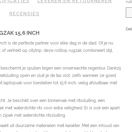
CIFICATIES
LEVEREN EN RETOURNEREN
rui
RECENSIES
Del
GZAK 15,6 INCH
ch is de perfecte partner voor elke dag in de stad. Of je nu
of vertrekt op citytrip: deze rolltop rugzak combineert stijl,
g beschermt je spullen tegen een onverwachte regenbui. Dankzij
tsluiting open en sluit je de tas vlot, zelfs wanneer ze goed
t laptopvak voor toestellen tot 15.6 inch, veilig afsluitbaar met
t. Je beschikt over een binnenvak met ritssluiting, een
k met waterdichte rits voor extra veiligheid. Er is ook een apart
zijvak met waterdichte ritssluiting.
aakt uit duurzame materialen met karakter. Met een inhoud van