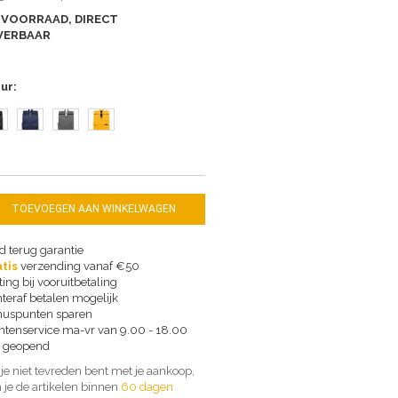
 VOORRAAD, DIRECT
VERBAAR
eur
TOEVOEGEN AAN WINKELWAGEN
d terug garantie
tis
verzending vanaf €50
ting bij vooruitbetaling
teraf betalen mogelijk
uspunten sparen
ntenservice ma-vr van 9.00 - 18.00
 geopend
 je niet tevreden bent met je aankoop,
 je de artikelen binnen
60 dagen