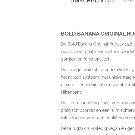
OMSCHRIJVING
SPE
de
afbeeldingen-
gallerij
BOLD BANANA ORIGINAL RU
De Bold Banana Original Rugzak 15,6 in
naar school gaat, naar kantoor pendelt 
comfort en functionaliteit.
De stevige, waterafstotende afwerkin
het rolltop systeem met unieke magnee
gevuld is. Binnenin zit een zacht verdik
klittenband.
De slimme indeling zorgt voor overzich
praktisch voorvak en een ruim achterva
vak voorzien voor een drinkfles en een 
Deze rugzak is volledig vegan en gem