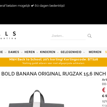
eraf betalen mogelijk
60 dagen bedenktijd
IE
DAMES
HEREN
KINDEREN
GELEGENHEID
MERKEN
M&H Back to School: 20% korting! Kortingscode: BTS26
*Korting geldt alleen voor niet afgeprijsde artikelen.
BOLD BANANA ORIGINAL RUGZAK 15,6 INCH
Ar
BB
€
€ 
19%
Kri