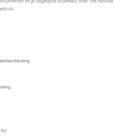
documenten en je dagelijkse essentials mee. Het handvat
ebruik.
ittenbandsluiting
uiting
n PU