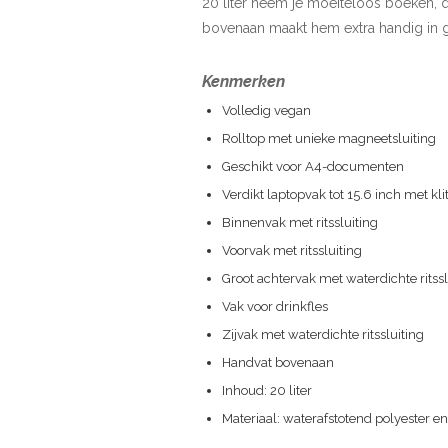
20 liter neem je moeiteloos boeken, 
bovenaan maakt hem extra handig in g
Kenmerken
Volledig vegan
Rolltop met unieke magneetsluiting
Geschikt voor A4-documenten
Verdikt laptopvak tot 15.6 inch met kl
Binnenvak met ritssluiting
Voorvak met ritssluiting
Groot achtervak met waterdichte ritssl
Vak voor drinkfles
Zijvak met waterdichte ritssluiting
Handvat bovenaan
Inhoud: 20 liter
Materiaal: waterafstotend polyester e