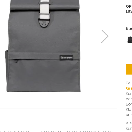
OP
LE
Kl
Gel
Gra
Kor
Ach
Bon
Kla
uur
Als
kun