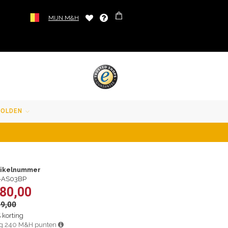
MIJN M&H
SOLDEN
tikelnummer
-AS03BP
 80,00
99,00
 korting
jg 240 M&H punten