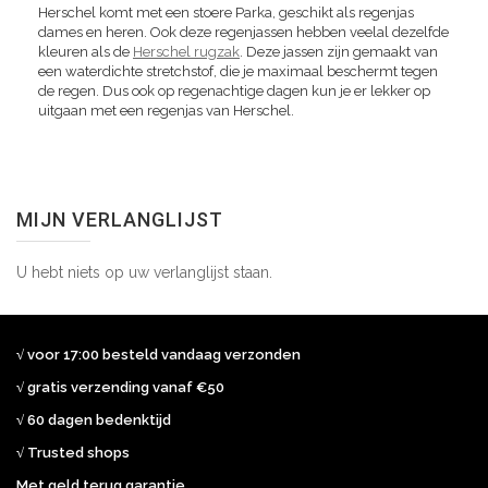
Herschel komt met een stoere Parka, geschikt als regenjas
dames en heren. Ook deze regenjassen hebben veelal dezelfde
kleuren als de
Herschel rugzak
. Deze jassen zijn gemaakt van
een waterdichte stretchstof, die je maximaal beschermt tegen
de regen. Dus ook op regenachtige dagen kun je er lekker op
uitgaan met een regenjas van Herschel.
MIJN VERLANGLIJST
U hebt niets op uw verlanglijst staan.
√ voor 17:00 besteld vandaag verzonden
√ gratis verzending vanaf €50
√ 60 dagen bedenktijd
√ Trusted shops
Met geld terug garantie