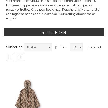
voor mannen en vrouwen in standaardkleuren voorhanden, nu
kun je een hippe regenjas dames kopen, die matcht bij je tas,
rugzak of trolley. Kijk bijvoorbeeld naar Reisenthel of Herschel die
een regenjas aanbieden in dezelfde kleurstelling als een tas of
rugzak.
FILTEREN
Van
Sorteer op
Toon
1
product
hoog
naar
Tonen
Foto-
Lijst
laag
als
tabel
sorteren