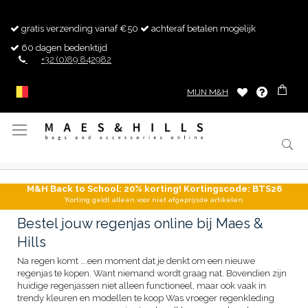
gratis verzending vanaf €50
achteraf betalen mogelijk
60 dagen bedenktijd
+32 (0)89 842982
MIJN M&H
Toggle
Nav
M&H Back to School: 20% korting! Kortingscode: BTS26
*Korting geldt alleen voor niet afgeprijsde artikelen.
Bestel jouw regenjas online bij Maes &
Hills
Na regen komt ….een moment dat je denkt om een nieuwe
regenjas te kopen. Want niemand wordt graag nat. Bovendien zijn
huidige regenjassen niet alleen functioneel, maar ook vaak in
trendy kleuren en modellen te koop Was vroeger regenkleding