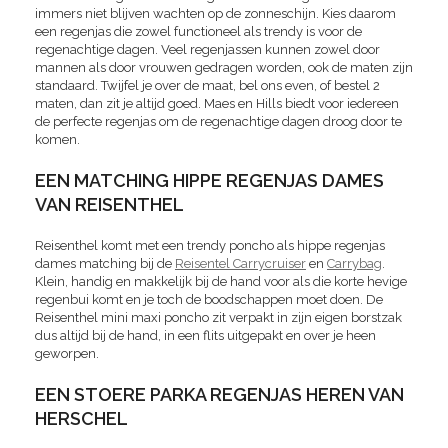
immers niet blijven wachten op de zonneschijn. Kies daarom
een regenjas die zowel functioneel als trendy is voor de
regenachtige dagen. Veel regenjassen kunnen zowel door
mannen als door vrouwen gedragen worden, ook de maten zijn
standaard. Twijfel je over de maat, bel ons even, of bestel 2
maten, dan zit je altijd goed. Maes en Hills biedt voor iedereen
de perfecte regenjas om de regenachtige dagen droog door te
komen.
EEN MATCHING HIPPE REGENJAS DAMES
VAN REISENTHEL
Reisenthel komt met een trendy poncho als hippe regenjas
dames matching bij de
Reisentel Carrycruiser
en
Carrybag
.
Klein, handig en makkelijk bij de hand voor als die korte hevige
regenbui komt en je toch de boodschappen moet doen. De
Reisenthel mini maxi poncho zit verpakt in zijn eigen borstzak
dus altijd bij de hand, in een flits uitgepakt en over je heen
geworpen.
EEN STOERE PARKA REGENJAS HEREN VAN
HERSCHEL