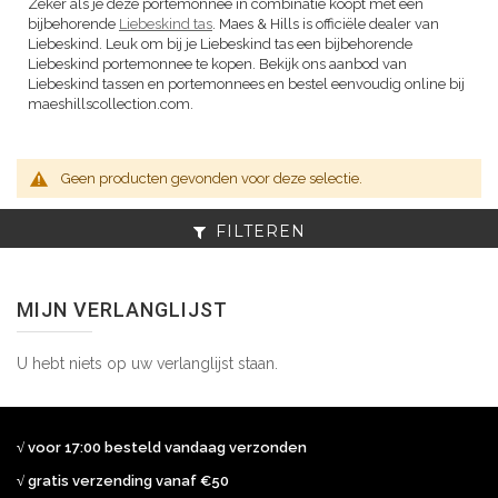
Zeker als je deze portemonnee in combinatie koopt met een
bijbehorende
Liebeskind tas
. Maes & Hills is officiële dealer van
Liebeskind. Leuk om bij je Liebeskind tas een bijbehorende
Liebeskind portemonnee te kopen. Bekijk ons aanbod van
Liebeskind tassen en portemonnees en bestel eenvoudig online bij
maeshillscollection.com.
Geen producten gevonden voor deze selectie.
FILTEREN
MIJN VERLANGLIJST
U hebt niets op uw verlanglijst staan.
√ voor 17:00 besteld vandaag verzonden
√ gratis verzending vanaf €50