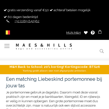
gratis verzending vanaf €50
achteraf betalen mogelijk
60 dagen bedenktijd
+32 (0)89 842982
MIJN M&H
Toggle
Nav
M&H Back to School: 20% korting! Kortingscode: BTS26
*Korting geldt alleen voor niet afgeprijsde artikelen.
Een matching Liebeskind portemonnee bij
jouw tas
Je portemonnee gebruik je dagelijks. Daarom moet deze vooral
praktisch zijn en moet je je bankkaarten, kleingeld, ID en rijbewijs
er veilig in kunnen opbergen. Een grote portemonnee moet dus
overzichtelijk zijn, maar is natuurlijk ook een stijlvol accessoire.