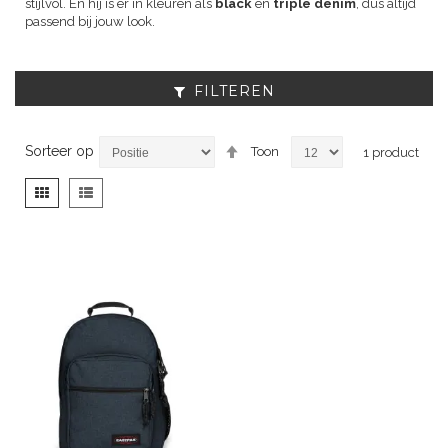
stijlvol. En hij is er in kleuren als
black
en
triple denim
, dus altijd
passend bij jouw look.
FILTEREN
Van
Sorteer op
Toon
1
product
hoog
naar
Tonen
Foto-
Lijst
laag
als
tabel
sorteren