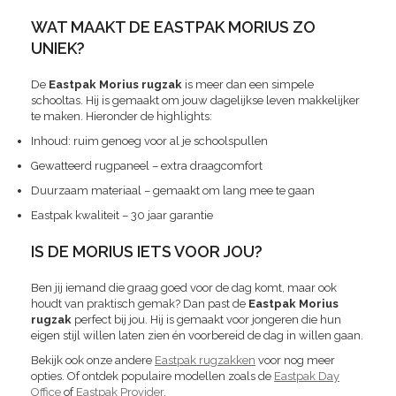
WAT MAAKT DE EASTPAK MORIUS ZO
UNIEK?
De
Eastpak Morius rugzak
is meer dan een simpele
schooltas. Hij is gemaakt om jouw dagelijkse leven makkelijker
te maken. Hieronder de highlights:
Inhoud: ruim genoeg voor al je schoolspullen
Gewatteerd rugpaneel – extra draagcomfort
Duurzaam materiaal – gemaakt om lang mee te gaan
Eastpak kwaliteit – 30 jaar garantie
IS DE MORIUS IETS VOOR JOU?
Ben jij iemand die graag goed voor de dag komt, maar ook
houdt van praktisch gemak? Dan past de
Eastpak Morius
rugzak
perfect bij jou. Hij is gemaakt voor jongeren die hun
eigen stijl willen laten zien én voorbereid de dag in willen gaan.
Bekijk ook onze andere
Eastpak rugzakken
voor nog meer
opties. Of ontdek populaire modellen zoals de
Eastpak Day
Office
of
Eastpak Provider
.