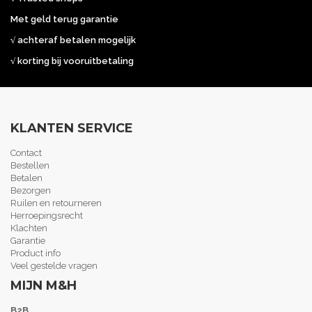
Met geld terug garantie
√ achteraf betalen mogelijk
√ korting bij vooruitbetaling
KLANTEN SERVICE
Contact
Bestellen
Betalen
Bezorgen
Ruilen en retourneren
Herroepingsrecht
Klachten
Garantie
Product info
Veel gestelde vragen
MIJN M&H
B2B