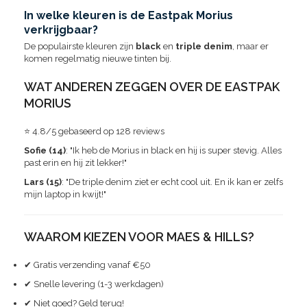
In welke kleuren is de Eastpak Morius
verkrijgbaar?
De populairste kleuren zijn
black
en
triple denim
, maar er
komen regelmatig nieuwe tinten bij.
WAT ANDEREN ZEGGEN OVER DE EASTPAK
MORIUS
⭐ 4.8/5 gebaseerd op 128 reviews
Sofie (14)
: "Ik heb de Morius in black en hij is super stevig. Alles
past erin en hij zit lekker!"
Lars (15)
: "De triple denim ziet er echt cool uit. En ik kan er zelfs
mijn laptop in kwijt!"
WAAROM KIEZEN VOOR MAES & HILLS?
✔ Gratis verzending vanaf €50
✔ Snelle levering (1-3 werkdagen)
✔ Niet goed? Geld terug!