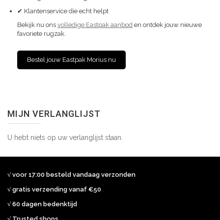
✔ Klantenservice die echt helpt
Bekijk nu ons
volledige Eastpak aanbod
en ontdek jouw nieuwe
favoriete rugzak.
Bestel jouw Eastpak Morius nu
MIJN VERLANGLIJST
U hebt niets op uw verlanglijst staan.
√ voor 17:00 besteld vandaag verzonden
√ gratis verzending vanaf €50
√ 60 dagen bedenktijd
√ Trusted shops