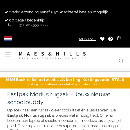
gratis verzending vanaf €50
achteraf betalen mogelijk
60 dagen bedenktijd
+31 (0)85 333 2257
MIJN M&H
Toggle
Nav
M&H Back to School 2026: 20% korting! Kortingscode: BTS26
*Korting geldt alleen voor niet afgeprijsde artikelen.
Eastpak Morius rugzak – Jouw nieuwe
schoolbuddy
Op zoek naar een rugzak die er cool uitziet én alles aankan? De
Eastpak Morius rugzak
is precies wat jij nodig hebt. Of je nu
boeken, een laptop of snacks meeneemt – met deze tas zit je altijd
goed. Deze rugzak is niet alleen superpraktisch, maar ook mega