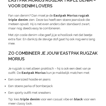
EASTPAK MORIUS RUGZAK TRIPLE DENIM –
VOOR DENIM LOVERS
Fan van denim? Dan moet je de
Eastpak Morius rugzak
triple denim
zien. Deze tas heeft een stoere jeanslook die
meteen opvalt. Hij is net even anders dan standaard zwart,
maar nog steeds easy te combineren.
Met zijn coole denim vibe geef jij je schoollook net dat beetje
extra flair. En dankzij de stevige stof gaat hij ook nog eens lang
mee.
ZO COMBINEER JE JOUW EASTPAK RUGZAK
MORIUS
Je rugzak is niet alleen praktisch – hij is ook een deel van je
outfit. De
Eastpak Morius
kun je makkelijk matchen met:
Een oversized hoodie en jeans
Een stoere parka of bomberjack
Een sporty outfit met sneakers
Tip: kies
triple denim
voor een casual vibe en
black
voor een
meer classy look.