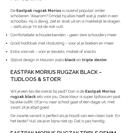
De
Eastpak rugzak Morius
is razend populair onder
scholieren. Waarom? Omdat hij alles heeft wat jij zoekt in een
schooltas. Hij is stevig, ziet er strak uit en is makkelijk te dragen
– zelfs als je 'm tot de nok vult.
Comfortabele schouderbanden – geen zere schouders meer
Groot hoofdvak met ritssluiting – voor al je boeken en meer
Extra voorvak – voor je sleutels, mobiel of snacks
Stijlvol design in kleuren zoals
black
en
triple denim
EASTPAK MORIUS RUGZAK BLACK –
TIJDLOOS & STOER
Wil je een tas die overal bij past? Dan is de
Eastpak Morius
rugzak black
iets voor jou. Deze kleur is super tijdloos en past
bij elke outfit. Of je nu naar school gaat of een dagje uit, met
zwart zit je altijd goed.
De zwarte variant is perfect als je houdt van een clean look. En
het beste? Vuil zie je er bijna niet op. Dat is pas handig.