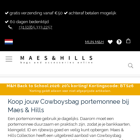
gratis verzending vanaf €50
achteraf betalen mogelijk
60 dagen bedenktijd
+31 (0)85 333 2257
MIJN M&H
Toggle
Nav
M&H Back to School 2026: 20% korting! Kortingscode: BTS26
*Korting geldt alleen voor niet afgeprijsde artikelen.
Koop jouw Cowboysbag portemonnee bij
Maes & Hills
Een portemonnee gebruik je dagelijks. Daarom moet een
portemonnee duurzaam en praktisch zijn, zodat je je bankkaarten,
kleingeld, ID en rijbewijs goed en veilig kunt opbergen. Maes &
Hills Collection heeft een uitgebreid aanbod van Cowboysbag