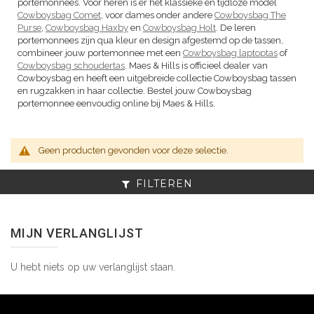
portemonnees. Voor heren is er het klassieke en tijdloze model
Cowboysbag Comet
, voor dames onder andere
Cowboysbag The
Purse
,
Cowboysbag Haxby
en
Cowboysbag Holt
. De leren
portemonnees zijn qua kleur en design afgestemd op de tassen,
combineer jouw portemonnee met een
Cowboysbag laptoptas
of
Cowboysbag schoudertas
. Maes & Hills is officieel dealer van
Cowboysbag en heeft een uitgebreide collectie Cowboysbag tassen
en rugzakken in haar collectie. Bestel jouw Cowboysbag
portemonnee eenvoudig online bij Maes & Hills.
Geen producten gevonden voor deze selectie.
FILTEREN
MIJN VERLANGLIJST
U hebt niets op uw verlanglijst staan.