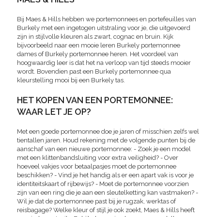
Bij Maes & Hills hebben we portemonnees en portefeuilles van
Burkely met een ingetogen uitstraling voor je, die uitgevoerd
zijn in stijlvolle kleuren als zwart, cognac en bruin. Kijk
bijvoorbeeld naar een mooie leren Burkely portemonnee
dames of Burkely portemonnee heren. Het voordeel van
hoogwaardig leer is dat het na verloop van tijd steeds mooier
wordt. Bovendien past een Burkely portemonnee qua
kleurstelling mooi bij een Burkely tas.
HET KOPEN VAN EEN PORTEMONNEE:
WAAR LET JE OP?
Met een goede portemonnee doe je jaren of misschien zelfs wel
tientallen jaren. Houd rekening met de volgende punten bij de
aanschaf van een nieuwe portemonnee: - Zoek je een model
met een klittenbandsluiting voor extra veiligheid? - Over
hoeveel vakjes voor betaalpasjes moet de portemonnee
beschikken? - Vind je het handig als er een apart vak is voor je
identiteitskaart of rijbewijs? - Moet de portemonnee voorzien
zijn van een ring die je aan een sleutelketting kan vastmaken? -
Wil je dat de portemonnee past bij je rugzak, werktas of
reisbagage? Welke kleur of stijl je ook zoekt, Maes & Hills heeft