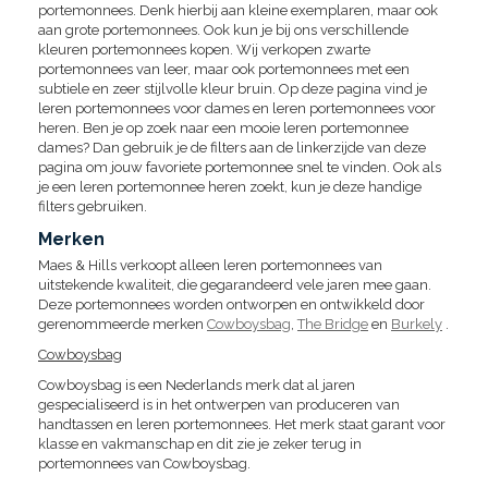
portemonnees. Denk hierbij aan kleine exemplaren, maar ook
aan grote portemonnees. Ook kun je bij ons verschillende
kleuren portemonnees kopen. Wij verkopen zwarte
portemonnees van leer, maar ook portemonnees met een
subtiele en zeer stijlvolle kleur bruin. Op deze pagina vind je
leren portemonnees voor dames en leren portemonnees voor
heren. Ben je op zoek naar een mooie leren portemonnee
dames? Dan gebruik je de filters aan de linkerzijde van deze
pagina om jouw favoriete portemonnee snel te vinden. Ook als
je een leren portemonnee heren zoekt, kun je deze handige
filters gebruiken.
Merken
Maes & Hills verkoopt alleen leren portemonnees van
uitstekende kwaliteit, die gegarandeerd vele jaren mee gaan.
Deze portemonnees worden ontworpen en ontwikkeld door
gerenommeerde merken
Cowboysbag
,
The Bridge
en
Burkely
.
Cowboysbag
Cowboysbag is een Nederlands merk dat al jaren
gespecialiseerd is in het ontwerpen van produceren van
handtassen en leren portemonnees. Het merk staat garant voor
klasse en vakmanschap en dit zie je zeker terug in
portemonnees van Cowboysbag.