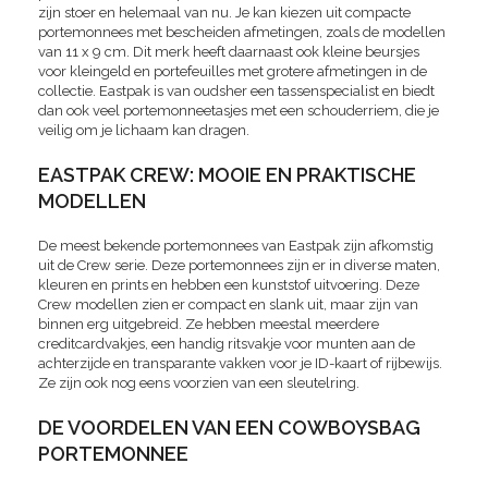
zijn stoer en helemaal van nu. Je kan kiezen uit compacte
portemonnees met bescheiden afmetingen, zoals de modellen
van 11 x 9 cm. Dit merk heeft daarnaast ook kleine beursjes
voor kleingeld en portefeuilles met grotere afmetingen in de
collectie. Eastpak is van oudsher een tassenspecialist en biedt
dan ook veel portemonneetasjes met een schouderriem, die je
veilig om je lichaam kan dragen.
EASTPAK CREW: MOOIE EN PRAKTISCHE
MODELLEN
De meest bekende portemonnees van Eastpak zijn afkomstig
uit de Crew serie. Deze portemonnees zijn er in diverse maten,
kleuren en prints en hebben een kunststof uitvoering. Deze
Crew modellen zien er compact en slank uit, maar zijn van
binnen erg uitgebreid. Ze hebben meestal meerdere
creditcardvakjes, een handig ritsvakje voor munten aan de
achterzijde en transparante vakken voor je ID-kaart of rijbewijs.
Ze zijn ook nog eens voorzien van een sleutelring.
DE VOORDELEN VAN EEN COWBOYSBAG
PORTEMONNEE