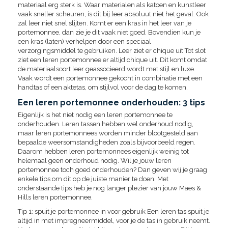
materiaal erg sterk is. Waar materialen als katoen en kunstleer
vaak sneller scheuren, is dit bij leer absoluut niet het geval. Ook
zal leer niet snel slijten. Komt er een kras in het leer van je
portemonnee, dan zie je dit vaak niet goed. Bovendien kun je
een kras (laten) verhelpen door een speciaal
verzorgingsmiddel te gebruiken. Leer ziet er chique uit Tot slot
ziet een leren portemonnee er altijd chique uit. Dit komt omdat
de materiaalsoort leer geassocieerd wordt met stijl en luxe.
Vaak wordt een portemonnee gekocht in combinatie met een
handtas of een aktetas, om stijlvol voor de dag te komen.
Een leren portemonnee onderhouden: 3 tips
Eigenlijk is het niet nodig een leren portemonnee te
onderhouden. Leren tassen hebben wel onderhoud nodig,
maar leren portemonnees worden minder blootgesteld aan
bepaalde weersomstandigheden zoals bijvoorbeeld regen.
Daarom hebben leren portemonnees eigenlijk weinig tot
helemaal geen onderhoud nodig. Wil je jouw leren
portemonnee toch goed onderhouden? Dan geven wij je graag
enkele tips om dit op de juiste manier te doen. Met
onderstaande tips heb je nog langer plezier van jouw Maes &
Hills leren portemonnee.
Tip 1: spuit je portemonnee in voor gebruik Een leren tas spuit je
altijd in met impregneermiddel, voor je de tas in gebruik neemt.