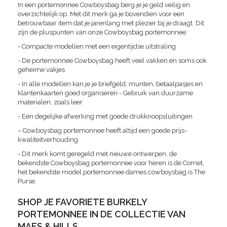
In een portemonnee Cowboysbag berg je je geld veilig en
overzichtelijk op. Met dit merk ga je bovendien voor een
betrouwbaar item dat je jarenlang met plezier bij je draagt. Dit
zijn de pluspunten van onze Cowboysbag portemonnee:
- Compacte modellen met een eigentijdse uitstraling
- De portemonnee Cowboysbag heeft veel vakken en soms ook
geheime vakjes
- In alle modellen kan je je briefgeld, munten, betaalpasjes en
klantenkaarten goed organiseren - Gebruik van duurzame
materialen, zoals leer
- Een degelijke afwerking met goede drukknoopsluitingen
– Cowboysbag portemonnee heeft altijd een goede prijs-
kwaliteitverhouding
- Dit merk komt geregeld met nieuwe ontwerpen, de
bekendste Cowboysbag portemonnee voor heren is de Comet,
het bekendste model portemonnee dames cowboysbag is The
Purse.
SHOP JE FAVORIETE BURKELY
PORTEMONNEE IN DE COLLECTIE VAN
MAES & HILLS