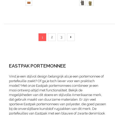
Pagina
U lees momenteel pagina
Pagina
Pagina
Pagina
Verder
2
3
1
EASTPAK PORTEMONNEE
Vind je een stijlvol design belangrijk als je een portemonnee of
portefeuille zoekt? Of ga je toch liever voor een praktisch
model? Met onze Eastpak portemonnees combineer je een
mooi ontwerp altijd met functionaliteit. Bekijk de
mogelijkheden van dit stoere en stijlvolle Amerikaanse merk,
dat gebruik maakt van duurzame materialen. Er zijn veel
sportieve Eastpak portemonnees van polyester, die goed passen
bij de onverslijtbare kunststof rugzakken van dit merk. De
portefeuilles van Eastpak met een blauwe of zwarte denimlook