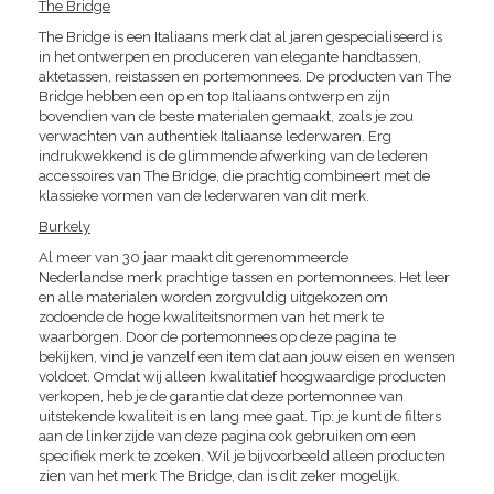
The Bridge
The Bridge is een Italiaans merk dat al jaren gespecialiseerd is
in het ontwerpen en produceren van elegante handtassen,
aktetassen, reistassen en portemonnees. De producten van The
Bridge hebben een op en top Italiaans ontwerp en zijn
bovendien van de beste materialen gemaakt, zoals je zou
verwachten van authentiek Italiaanse lederwaren. Erg
indrukwekkend is de glimmende afwerking van de lederen
accessoires van The Bridge, die prachtig combineert met de
klassieke vormen van de lederwaren van dit merk.
Burkely
Al meer van 30 jaar maakt dit gerenommeerde
Nederlandse merk prachtige tassen en portemonnees. Het leer
en alle materialen worden zorgvuldig uitgekozen om
zodoende de hoge kwaliteitsnormen van het merk te
waarborgen. Door de portemonnees op deze pagina te
bekijken, vind je vanzelf een item dat aan jouw eisen en wensen
voldoet. Omdat wij alleen kwalitatief hoogwaardige producten
verkopen, heb je de garantie dat deze portemonnee van
uitstekende kwaliteit is en lang mee gaat. Tip: je kunt de filters
aan de linkerzijde van deze pagina ook gebruiken om een
specifiek merk te zoeken. Wil je bijvoorbeeld alleen producten
zien van het merk The Bridge, dan is dit zeker mogelijk.