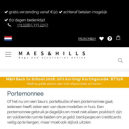
gratis verzending vanaf €50
achteraf betalen mogelijk
60 dagen bedenktijd
+31 (0)85 333 2257
MIJN M&H
Toggle
Nav
M&H Back to School 2026: 20% korting! Kortingscode: BTS26
*Korting geldt alleen voor niet afgeprijsde artikelen.
Portemonnee
Of het nu om een beurs, portefeuille of een portemonnee gaat,
iedereen heeft zeker een van deze modellen in huis. Een
portemonnee gebruik je dagelijks en moet niet alleen praktisch zijn
en voldoende ruimte bieden om je geld, bankpasjes en creditcards
veilig op te bergen, maar moet ook stijlvol uitzien.