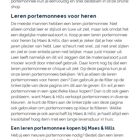
portemonnee kun je eenvoudig en snel bestellen in onze online
shop.
Leren portemonnees voor heren
De meeste mannen hebben een leren portemonnee. Niet
alleen omdat leer er stijlvol en luxe uit ziet, maar ook omdat het
een degelijke materiaalsoort is. Koop je een leren portemonnee
voor heren bij Maes & Hills, dan weet je zeker dat je hier vele
jaren plezier van hebt. Leer scheurt niet snel, zal niet snel slijten
en ziet er over enkele jaren niet lelijker, maar juist mooier uit.
Leer leeft namelijk en dit wil zeggen dat de materiaalsoort juist
mooier wordt door intensief gebruik. Daar komt nog bij dat een
leren portemonnee er chique uit ziet. Op deze pagina kun je al
onze leren portemonnees bekijken. Wil je alleen de leren
portemonnees voor heren zien? Dan gebruik je de filter op de
linkerzijde van deze pagina om dit aan te geven. En wil je een
portemonnee in een specifieke kleur kopen? Dan is dit ook geen
probleem, want Maes & Hills verkoopt portemonnees in diverse
kleuren. Je kunt de filters aan de linkerzijde van deze pagina
ook gebruiken om portemonnees op kleur te filteren. Welke
portemonnee je ook aanschaft bij Maes & Hills: je haalt altijd een
kwalitatief hoog item met een lange levensduur in huis.
Een leren portemonnee kopen bij Maes & Hills
Heb jij een nieuwe portemonnee nodig? Bestel dan een leren