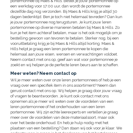
portemonnee bij Maes & Hills. Bestel je jouw portemonnee op
een werkdag voor 17:00 uur, dan wordt de portemonnee
dezelfde dag nog verzonden. Bij Maes & Hills krijg je altijd 30
dagen bedenktijd. Ben je toch niet helemaal tevreden? Dan kun
je jouw portemonnee nog terugsturen. Je kunt jouw leren
portemonnee op diverse manieren betalen bij Maes & Hills. Zo
kun je het item achteraf betalen, maar is het ook mogelijk om je
bestelling gewoon van tevoren te betalen. Sterker nog, bij een
vooruitbetaling krijg je bij Maes & Hills altijd korting. Maes &
Hills helpt je graag een leren portemonnee te kopen die
helemaal aan jouw eisen, wensen en verwachtingen voldoet.
Neem contact met ons op, geef aan wat voor portemonnee je
zoekt en wij helpen je de perfecte leren beurs aan te schaffen.
Meer weten? Neem contact op
Wil je meer weten over onze leren portemonnees of heb je een
vraag over een specifiek item in ons assortiment? Neem dan
gerust contact met ons op. Wij helpen je graag door jouw vraag
of vragen te beantwoorden. Je kunt ook contact met ons
opnemen als je meer wil weten over de voordelen van een
leren portemonnee of het onderhouden van een leren
portemonnee. Wij zijn echte leerexperts en vertellen je graag
meer over de voordelen van deze materiaalsoort, maar ook
over het beste onderhoud. En heb je hulp nodig met het
plaatsen van een bestelling? Dan staan wij ook voor je klaar. We