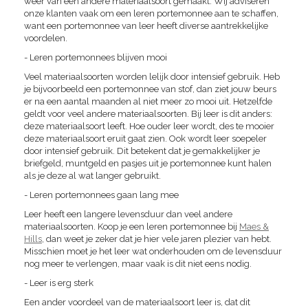
weer van een andere materiaalsoort gemaakt. Wij adviseren
onze klanten vaak om een leren portemonnee aan te schaffen,
want een portemonnee van leer heeft diverse aantrekkelijke
voordelen.
- Leren portemonnees blijven mooi
Veel materiaalsoorten worden lelijk door intensief gebruik. Heb
je bijvoorbeeld een portemonnee van stof, dan ziet jouw beurs
er na een aantal maanden al niet meer zo mooi uit. Hetzelfde
geldt voor veel andere materiaalsoorten. Bij leer is dit anders:
deze materiaalsoort leeft. Hoe ouder leer wordt, des te mooier
deze materiaalsoort eruit gaat zien. Ook wordt leer soepeler
door intensief gebruik. Dit betekent dat je gemakkelijker je
briefgeld, muntgeld en pasjes uit je portemonnee kunt halen
als je deze al wat langer gebruikt.
- Leren portemonnees gaan lang mee
Leer heeft een langere levensduur dan veel andere
materiaalsoorten. Koop je een leren portemonnee bij
Maes &
Hills
, dan weet je zeker dat je hier vele jaren plezier van hebt.
Misschien moet je het leer wat onderhouden om de levensduur
nog meer te verlengen, maar vaak is dit niet eens nodig.
- Leer is erg sterk
Een ander voordeel van de materiaalsoort leer is, dat dit