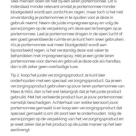
Veel mensen doen dit niet bij een leren portemonnee. Dit is
inderdaad minder relevant omdat je portemonnee minder
blootgesteld wordt aan zonlicht en regen, maar toch is het niet
onverstandig je portemonnee in te spuiten voor je deze in
gebruik neemt. Neem de juiste impregneerspray en volg de
aanwijzingen op de verpakking om deze aan te brengen op je
portemonnee. Laat je portemonnee drogen in de open lucht of
een goed geventileerde ruimte en je kunt hem weer gebruiken.
Als je portemonnee wat meer blootgesteld wordt aan
bijvoorbeeld regen, is het verstandig deze wat vaker te
behandelen met impregneerspray. Heb je een grote leren
portemonnee voor dames en gebruik je deze ook als handtas,
dan is dit zeker geen overbodige luxe.
Tip 2: koop het juiste verzorgingsproduct Je kunt leer
onderhouden met een speciaal verzorgingsproduct. Ga je een
verzorgingsproduct gebruiken op jouw leren portemonnee van
Maes & Hills, dan is het wel belangrijk dat je het juiste product
gebruikt. Met het verkeerde product kun je jouw portemonnee
namelijk beschadigen. Achterhaal van welke leersoort jouw
portemonnee gemaakt is en koop een verzorgingsproduct dat
speciaal gemaakt is om dit soort leer te onderhouden. Volg de
aanwijzingen op de verpakking van het verzorgingsproduct en
je weet zeker dat je het product op de juiste manier op het leer
aanbrengt.