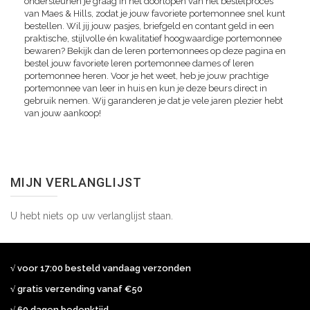
ondersteunen je graag in het doorlopen van het bestelproces
van Maes & Hills, zodat je jouw favoriete portemonnee snel kunt
bestellen. Wil jij jouw pasjes, briefgeld en contant geld in een
praktische, stijlvolle én kwalitatief hoogwaardige portemonnee
bewaren? Bekijk dan de leren portemonnees op deze pagina en
bestel jouw favoriete leren portemonnee dames of leren
portemonnee heren. Voor je het weet, heb je jouw prachtige
portemonnee van leer in huis en kun je deze beurs direct in
gebruik nemen. Wij garanderen je dat je vele jaren plezier hebt
van jouw aankoop!
MIJN VERLANGLIJST
U hebt niets op uw verlanglijst staan.
√ voor 17:00 besteld vandaag verzonden
√ gratis verzending vanaf €50
√ 60 dagen bedenktijd