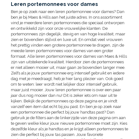
Leren portemonnees voor dames
Ben je op zoek naar een leren portemonnee voor dames? Dan
ben je bij Maes & Hills aan het juiste adres. In ons assortiment
vind je meerdere leren portemonnees die speciaal ontworpen
en ontwikkeld zijn voor onze vrouwelijke klanten. De
portemonnees zijn degelijk, stevig en van hoge kwaliteit, maar
zien er bovendien stijlvol en luxe uit. En omdat veel vrouwen
het prettig vinden een grotere portemonnee te dragen, zijn de
meeste leren portemonnees voor dames van een groter
formaat. Alle leren portemonnees voor dames van Maes & Hills
zijn van uitstekende kwaliteit. Hierdoor zien de portemonnees
er niet alleen mooier uit, maar gaan ze bovendien langer mee.
Zelfs als je jouw portemonnee erg intensief gebruikt en iedere
dag met je meedraagt, heb je hier lang plezier van. Ook goed
om te weten: leer wordt niet lelijker door intensief gebruik,
maar juist mooier. Jouw leren portemonnee is over een paar
jaar dus nog mooier dan nu! Dit is zeker iets om naar uit te
kijken. Bekijk de portemonnees op deze pagina en je vindt
vanzelf een item dat echt bij jou past. En ben je op zoek naar
een portemonnee die perfect bij jouw handtas past? Dan
gebruik je de filters aan de linkerzijde van deze pagina om aan
te geven welke kleur jouw nieuwe portemonnee moet zijn. Kies
dezelfde kleur als je handtas en je krijgt alleen portemonnees te
zien die perfect bij jouw tas passen. Jouw favoriete