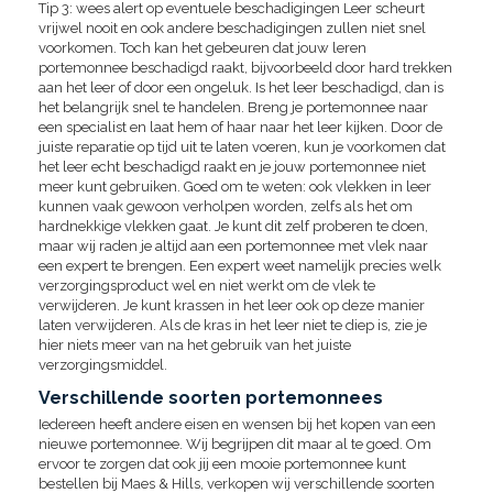
Tip 3: wees alert op eventuele beschadigingen Leer scheurt
vrijwel nooit en ook andere beschadigingen zullen niet snel
voorkomen. Toch kan het gebeuren dat jouw leren
portemonnee beschadigd raakt, bijvoorbeeld door hard trekken
aan het leer of door een ongeluk. Is het leer beschadigd, dan is
het belangrijk snel te handelen. Breng je portemonnee naar
een specialist en laat hem of haar naar het leer kijken. Door de
juiste reparatie op tijd uit te laten voeren, kun je voorkomen dat
het leer echt beschadigd raakt en je jouw portemonnee niet
meer kunt gebruiken. Goed om te weten: ook vlekken in leer
kunnen vaak gewoon verholpen worden, zelfs als het om
hardnekkige vlekken gaat. Je kunt dit zelf proberen te doen,
maar wij raden je altijd aan een portemonnee met vlek naar
een expert te brengen. Een expert weet namelijk precies welk
verzorgingsproduct wel en niet werkt om de vlek te
verwijderen. Je kunt krassen in het leer ook op deze manier
laten verwijderen. Als de kras in het leer niet te diep is, zie je
hier niets meer van na het gebruik van het juiste
verzorgingsmiddel.
Verschillende soorten portemonnees
Iedereen heeft andere eisen en wensen bij het kopen van een
nieuwe portemonnee. Wij begrijpen dit maar al te goed. Om
ervoor te zorgen dat ook jij een mooie portemonnee kunt
bestellen bij Maes & Hills, verkopen wij verschillende soorten