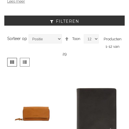
Lees meer
FILTEREN
Van
Sorteer op
Toon
Producten
hoog
1
-
12
van
naar
laag
29
sorteren
Tonen
Foto-
Lijst
als
tabel