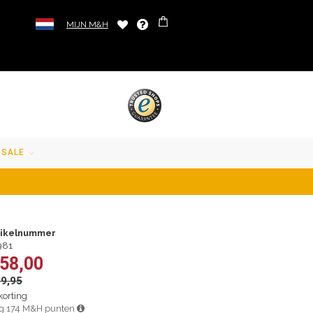
MIJN M&H
SALE
tikelnummer
981
 58,00
59,95
korting
jg 174 M&H punten