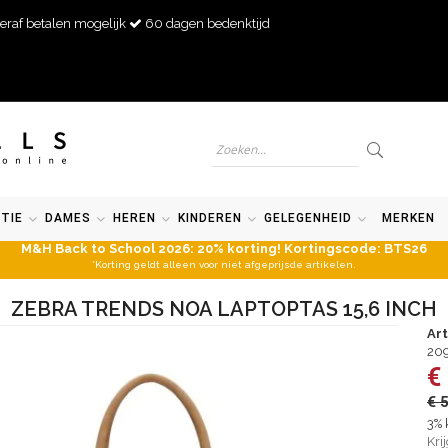
eraf betalen mogelijk
60 dagen bedenktijd
TIE
DAMES
HEREN
KINDEREN
GELEGENHEID
MERKEN
M&H Back to School 2026: 20% korting! Kortingscode: BTS26
*Korting geldt alleen voor niet afgeprijsde artikelen.
ZEBRA TRENDS NOA LAPTOPTAS 15,6 INCH
Ar
20
€
€ 
3% 
Kri