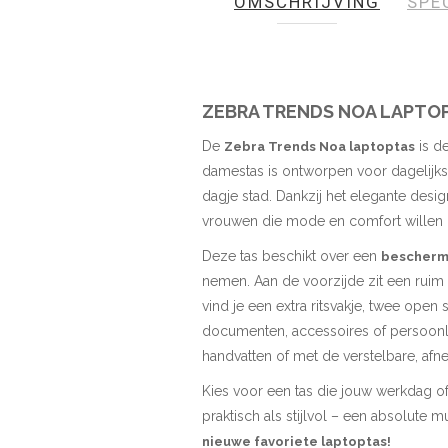
OMSCHRIJVING
SPE
de
afbeeldingen-
gallerij
ZEBRA TRENDS NOA LAPTOP
De
is de
Zebra Trends Noa laptoptas
damestas is ontworpen voor dagelijks 
dagje stad. Dankzij het elegante desig
vrouwen die mode en comfort willen
Deze tas beschikt over een
beschermd
nemen. Aan de voorzijde zit een ruim r
vind je een extra ritsvakje, twee ope
documenten, accessoires of persoonli
handvatten of met de verstelbare, a
Kies voor een tas die jouw werkdag of 
praktisch als stijlvol – een absolute
nieuwe favoriete laptoptas!