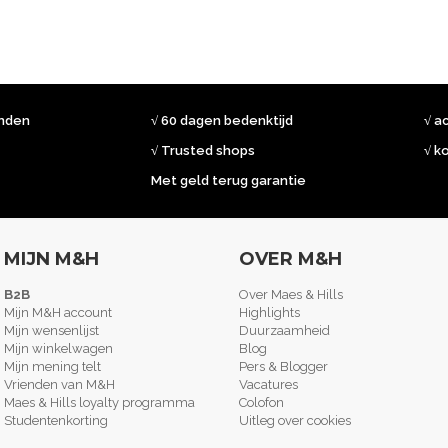
onden
√ 60 dagen bedenktijd
√ a
√ Trusted shops
√ k
Met geld terug garantie
MIJN M&H
OVER M&H
B2B
Over Maes & Hills
Mijn M&H account
Highlights
Mijn wensenlijst
Duurzaamheid
Mijn winkelwagen
Blog
Mijn mening telt
Pers & Blogger
Vrienden van M&H
Vacatures
Maes & Hills loyalty programma
Colofon
Studentenkorting
Uitleg over cookies