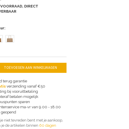
 VOORRAAD, DIRECT
VERBAAR
eur
TOEVOEGEN AAN WINKELWAGEN
d terug garantie
tis
verzending vanaf €50
ting bij vooruitbetaling
teraf betalen mogelijk
uspunten sparen
ntenservice ma-vr van 9.00 - 18.00
 geopend
 je niet tevreden bent met je aankoop,
 je de artikelen binnen
60 dagen