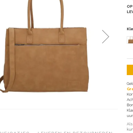
OP
LE
Kl
Gel
Gra
Kor
Ach
Bon
Kla
uur
Als
kun