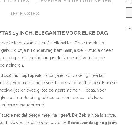
CIFICATIES
LEVEREN EN RETOURNEREN
rui
RECENSIES
Del
TAS 15 INCH: ELEGANTIE VOOR ELKE DAG
 perfecte mix van stijl en functionaliteit. Deze modieuze
gebruik, of je nu onderweg bent naar je werk, studie of een
n en de praktische indeling is de Noa een favoriet onder
 combineren.
, zodat je je laptop veilig mee kunt
 15.6 inch laptopvak
itsvak voor items die je snel bij de hand wilt hebben. Binnenin
n steekvakjes en twee grote compartimenten – ideaal voor
jke spullen. Je draagt de tas comfortabel aan de twee
fneembare schouderband.
studie net dat beetje meer flair geeft. De Zebra Noa is zowel
 must-have voor elke moderne vrouw.
Bestel vandaag nog jouw