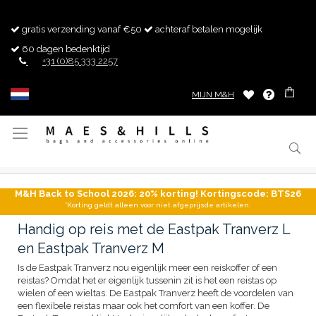
gratis verzending vanaf €50
achteraf betalen mogelijk
60 dagen bedenktijd
+31 (0)85 333 2257
MIJN M&H
Toggle
Nav
M&H Back to School 2026: 20% korting! Kortingscode: BTS26
*Korting geldt alleen voor niet afgeprijsde artikelen.
Handig op reis met de Eastpak Tranverz L
en Eastpak Tranverz M
Is de Eastpak Tranverz nou eigenlijk meer een reiskoffer of een
reistas? Omdat het er eigenlijk tussenin zit is het een reistas op
wielen of een wieltas. De Eastpak Tranverz heeft de voordelen van
een flexibele reistas maar ook het comfort van een koffer. De