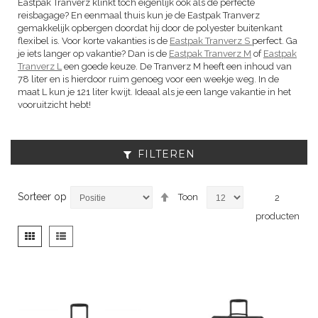
Eastpak Tranverz klinkt toch eigenlijk ook als de perfecte
reisbagage? En eenmaal thuis kun je de Eastpak Tranverz
gemakkelijk opbergen doordat hij door de polyester buitenkant
flexibel is. Voor korte vakanties is de
Eastpak Tranverz S
perfect. Ga
je iets langer op vakantie? Dan is de
Eastpak Tranverz M
of
Eastpak
Tranverz L
een goede keuze. De Tranverz M heeft een inhoud van
78 liter en is hierdoor ruim genoeg voor een weekje weg. In de
maat L kun je 121 liter kwijt. Ideaal als je een lange vakantie in het
vooruitzicht hebt!
FILTEREN
Van
Sorteer op
Toon
2
hoog
producten
naar
laag
Tonen
Foto-
Lijst
sorteren
als
tabel