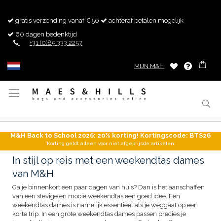
gratis verzending vanaf €50
achteraf betalen mogelijk
60 dagen bedenktijd
+31 (0)85 333 2257
MIJN M&H
Toggle
Nav
M&H Back to School 2026: 20% korting! Kortingscode: BTS26
*Korting geldt alleen voor niet afgeprijsde artikelen.
In stijl op reis met een weekendtas dames
van M&H
Ga je binnenkort een paar dagen van huis? Dan is het aanschaffen
van een stevige en mooie weekendtas een goed idee. Een
weekendtas dames is namelijk essentieel als je weggaat op een
korte trip. In een grote weekendtas dames passen precies je