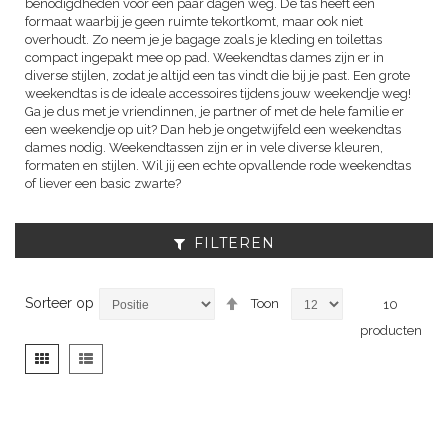
benodigdheden voor een paar dagen weg. De tas heeft een
formaat waarbij je geen ruimte tekortkomt, maar ook niet
overhoudt. Zo neem je je bagage zoals je kleding en toilettas
compact ingepakt mee op pad. Weekendtas dames zijn er in
diverse stijlen, zodat je altijd een tas vindt die bij je past. Een grote
weekendtas is de ideale accessoires tijdens jouw weekendje weg!
Ga je dus met je vriendinnen, je partner of met de hele familie er
een weekendje op uit? Dan heb je ongetwijfeld een weekendtas
dames nodig. Weekendtassen zijn er in vele diverse kleuren,
formaten en stijlen. Wil jij een echte opvallende rode weekendtas
of liever een basic zwarte?
FILTEREN
Van
Sorteer op
Toon
10
hoog
producten
naar
laag
Tonen
Foto-
Lijst
sorteren
als
tabel