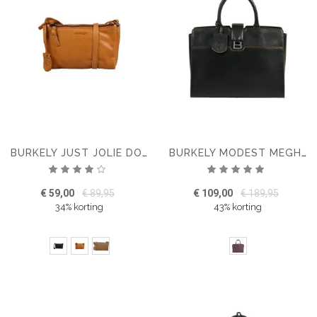
BURKELY JUST JOLIE DOUBLE ZIP CROSSBODY BAG
BURKELY MODEST MEGHAN WORKBAG 14''
Waardering:
Waardering:
80%
100%
€ 59,00
€ 89,95
€ 109,00
€ 189,95
34% korting
43% korting