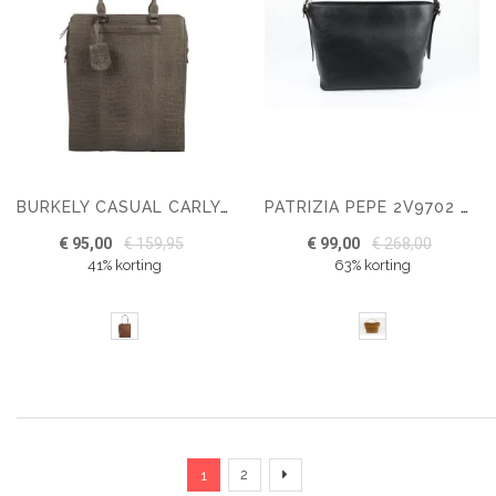
BURKELY CASUAL CARLY SHOPPER 14"
PATRIZIA PEPE 2V9702 HOBO SCHOUDERTAS
€ 95,00
€ 159,95
€ 99,00
€ 268,00
41% korting
63% korting
Pagina
U lees momenteel pagina
Pagina
Pagina
Verder
2
1