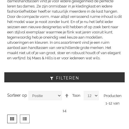
dameshandtassen vind je voor iedere gelegenheid de perfecte
leren tas dames. Ze zijn onmisbaar in je kledingkast en iedere
fashionliefhebber heeft er natuurlijk meerdere in de kast hangen.
Door de compacte vorm, maar altijd verrassend ruime inhoud is dit
hét model waar je nooit zonder kunt. En of je nu het liefst ieder
seizoen een nieuwe designertas wilt hebben of op zoek bent naar
een stijlvol exemplaar waarmee je flink wat jaren vooruit kunt,
tegenwoordig heb je oneindig veel keuze aan modellen,
uitvoeringen en kleuren. In ons assortiment vind je een ruim
aanbod aan handtassen van verschillende grote merken. Het
maakt niet uit of je van groot, stoer en robuust houdt of van elegant
en verfijnd: bij Maes & Hills is er voor iedereen wat wils.
FILTEREN
Van
Sorteer op
Toon
Producten
hoog
1
-
12
van
naar
laag
14
sorteren
Tonen
Foto-
Lijst
als
tabel