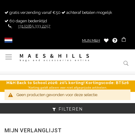
gratis verzending vanaf €50
achteraf betalen mogelijk
60 dagen bedenktijd
+31 (0)85 333 2257
MIJN M&H
Toggle
Nav
M&H Back to School 2026: 20% korting! Kortingscode: BTS26
*Korting geldt alleen voor niet afgeprijsde artikelen.
Geen producten gevonden voor deze selectie.
FILTEREN
MIJN VERLANGLIJST