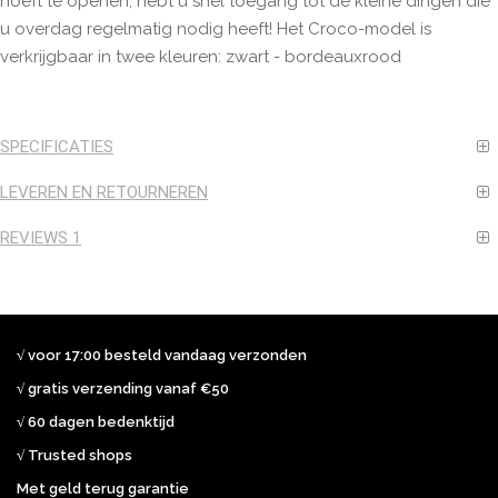
hoeft te openen, hebt u snel toegang tot de kleine dingen die
u overdag regelmatig nodig heeft! Het Croco-model is
verkrijgbaar in twee kleuren: zwart - bordeauxrood
SPECIFICATIES
LEVEREN EN RETOURNEREN
REVIEWS
1
√ voor 17:00 besteld vandaag verzonden
√ gratis verzending vanaf €50
√ 60 dagen bedenktijd
√ Trusted shops
Met geld terug garantie