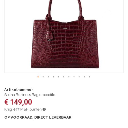
van
de
afbeeldingen-
gallerij
Ga
naar
Artikelnummer
het
Socha Business Bag crocodile
begin
€ 149,00
van
de
Krijg 447 M&H punten
afbeeldingen-
OP VOORRAAD, DIRECT LEVERBAAR
gallerij