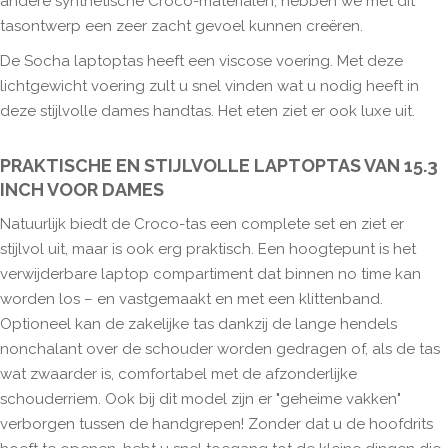
andere synthetische Croco-materialen, hebben we met dit
tasontwerp een zeer zacht gevoel kunnen creëren.
De Socha laptoptas heeft een viscose voering. Met deze
lichtgewicht voering zult u snel vinden wat u nodig heeft in
deze stijlvolle dames handtas. Het eten ziet er ook luxe uit.
PRAKTISCHE EN STIJLVOLLE LAPTOPTAS VAN 15.3
INCH VOOR DAMES
Natuurlijk biedt de Croco-tas een complete set en ziet er
stijlvol uit, maar is ook erg praktisch. Een hoogtepunt is het
verwijderbare laptop compartiment dat binnen no time kan
worden los – en vastgemaakt en met een klittenband.
Optioneel kan de zakelijke tas dankzij de lange hendels
nonchalant over de schouder worden gedragen of, als de tas
wat zwaarder is, comfortabel met de afzonderlijke
schouderriem. Ook bij dit model zijn er "geheime vakken"
verborgen tussen de handgrepen! Zonder dat u de hoofdrits