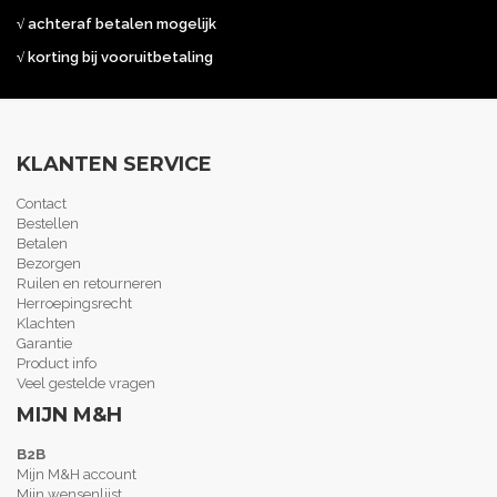
√ achteraf betalen mogelijk
√ korting bij vooruitbetaling
KLANTEN SERVICE
Contact
Bestellen
Betalen
Bezorgen
Ruilen en retourneren
Herroepingsrecht
Klachten
Garantie
Product info
Veel gestelde vragen
MIJN M&H
B2B
Mijn M&H account
Mijn wensenlijst