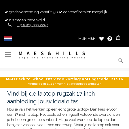
gratis verzending vanaf €50
achteraf betalen mogelijk
60 dagen bedenktijd
+31 (0)85 333 2257
MIJN M&H
Toggle
Nav
M&H Back to School 2026: 20% korting! Kortingscode: BTS26
*Korting geldt alleen voor niet afgeprijsde artikelen.
Vind bij de laptop rugzak 17 inch
aanbieding jouw ideale tas
Hou je van het werken op een echt grote laptop? Dan kies je voor
een 17 inch laptop. Het beeldscherm geeft voldoende overzicht en
je hebt een groot toetsenbord. Als je veel werkt op de laptop dan
ben je er vast ook vaak mee onderweg. Waar je de laptop ook voor