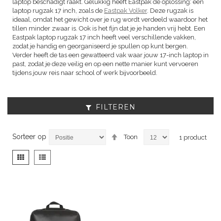
laptop beschadigt raakt. Gelukkig heeft Eastpak de oplossing: een
laptop rugzak 17 inch, zoals de
Eastpak Volker
. Deze rugzak is
ideaal, omdat het gewicht over je rug wordt verdeeld waardoor het
tillen minder zwaar is. Ook is het fijn dat je je handen vrij hebt. Een
Eastpak laptop rugzak 17 inch heeft veel verschillende vakken,
zodat je handig en georganiseerd je spullen op kunt bergen.
Verder heeft de tas een gewatteerd vak waar jouw 17-inch laptop in
past, zodat je deze veilig en op een nette manier kunt vervoeren
tijdens jouw reis naar school of werk bijvoorbeeld.
FILTEREN
Van
Sorteer op
Toon
1
product
hoog
naar
Tonen
Foto-
Lijst
laag
als
tabel
sorteren