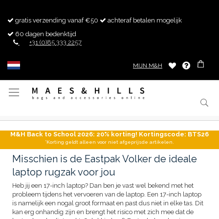
gratis verzending vanaf €50
achteraf betalen mogelijk
60 dagen bedenktijd
+31 (0)85 333 2257
MIJN M&H
Toggle
Nav
M&H Back to School 2026: 20% korting! Kortingscode: BTS26
*Korting geldt alleen voor niet afgeprijsde artikelen.
Misschien is de Eastpak Volker de ideale
laptop rugzak voor jou
Heb jij een 17-inch laptop? Dan ben je vast wel bekend met het
probleem tijdens het vervoeren van de laptop. Een 17-inch laptop
is namelijk een nogal groot formaat en past dus niet in elke tas. Dit
kan erg onhandig zijn en brengt het risico met zich mee dat de