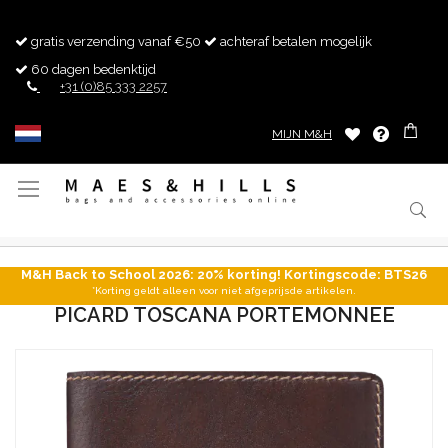
gratis verzending vanaf €50
achteraf betalen mogelijk
60 dagen bedenktijd
+31 (0)85 333 2257
MIJN M&H
Toggle
Nav
M&H Back to School 2026: 20% korting! Kortingscode: BTS26
*Korting geldt alleen voor niet afgeprijsde artikelen.
PICARD TOSCANA PORTEMONNEE
Ga
naar
het
einde
van
de