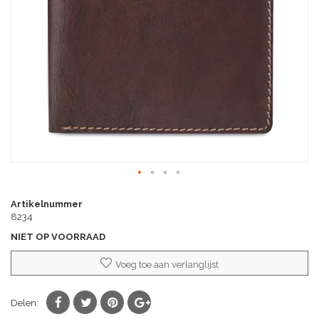
afbeeldingen-
gallerij
Ga
naar
Artikelnummer
het
8234
begin
NIET OP VOORRAAD
van
de
Voeg toe aan verlanglijst
afbeeldingen-
gallerij
Delen: