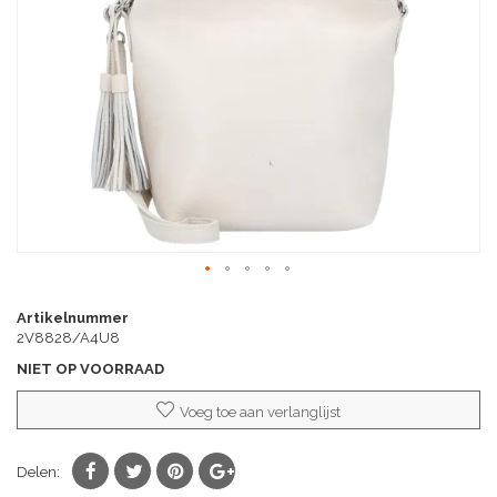
afbeeldingen-
gallerij
Ga
naar
Artikelnummer
het
2V8828/A4U8
begin
NIET OP VOORRAAD
van
de
Voeg toe aan verlanglijst
afbeeldingen-
gallerij
Delen: