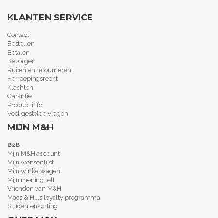
KLANTEN SERVICE
Contact
Bestellen
Betalen
Bezorgen
Ruilen en retourneren
Herroepingsrecht
Klachten
Garantie
Product info
Veel gestelde vragen
MIJN M&H
B2B
Mijn M&H account
Mijn wensenlijst
Mijn winkelwagen
Mijn mening telt
Vrienden van M&H
Maes & Hills loyalty programma
Studentenkorting