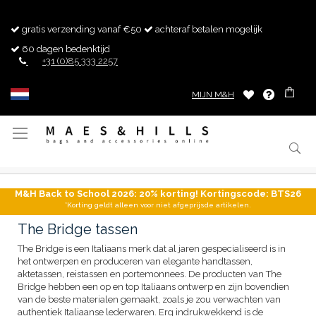
gratis verzending vanaf €50
achteraf betalen mogelijk
60 dagen bedenktijd
+31 (0)85 333 2257
MIJN M&H
Toggle
Nav
M&H Back to School 2026: 20% korting! Kortingscode: BTS26
*Korting geldt alleen voor niet afgeprijsde artikelen.
The Bridge tassen
The Bridge is een Italiaans merk dat al jaren gespecialiseerd is in
het ontwerpen en produceren van elegante handtassen,
aktetassen, reistassen en portemonnees. De producten van The
Bridge hebben een op en top Italiaans ontwerp en zijn bovendien
van de beste materialen gemaakt, zoals je zou verwachten van
authentiek Italiaanse lederwaren. Erg indrukwekkend is de