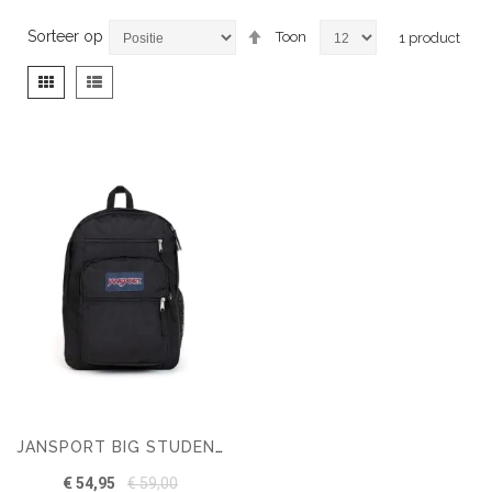
Van
Sorteer op
Toon
1
product
hoog
naar
Tonen
Foto-
Lijst
laag
als
tabel
sorteren
JANSPORT BIG STUDENT RUGZAK
€ 54,95
€ 59,00