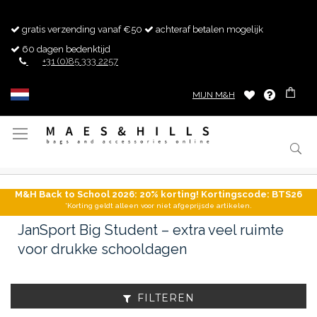
gratis verzending vanaf €50
achteraf betalen mogelijk
60 dagen bedenktijd
+31 (0)85 333 2257
MIJN M&H
Toggle
Nav
M&H Back to School 2026: 20% korting! Kortingscode: BTS26
*Korting geldt alleen voor niet afgeprijsde artikelen.
JanSport Big Student – extra veel ruimte
voor drukke schooldagen
FILTEREN