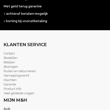
Met geld terug garantie
√ achteraf betalen mogelijk
√ korting bij vooruitbetaling
KLANTEN SERVICE
Contact
Bestellen
Betalen
Bezorgen
Ruilen en retourneren
Herroepingsrecht
Klachten
Garantie
Product info
Veel gestelde vragen
MIJN M&H
B2B